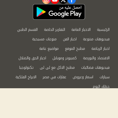
instagram
youtube
twitter
facebook
الرئيسية
الاخبار العامة
التقارير الخاصة
القسم الطبي
فيديوهات متنوعة
اخبار الفن
منوعات مسيحية
اخبار الرياضة
مطبخ الموقع
مواضيع عامة
الاقتصاد والبورصة
كمبيوتر وموبايل
اخبار الحق والضلال
فيديوهات فضائيات
مطبخ الاكل مع لى لى
تكنولوجيا
سيارات
اسعار وعروض
عقارات في مصر
الابراج الفلكية
حظك اليوم
من نحن
سياسة الخصوصية
اتصل بنا
©2024 الحق والضلال All Rights Reserved.
Powered by