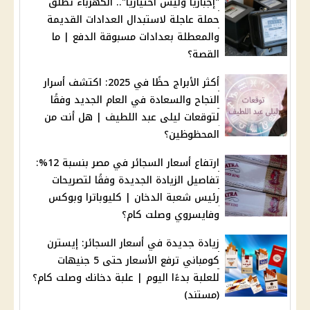
"إجباريًا وليس اختياريًا".. الكهرباء تطلق
حملة عاجلة لاستبدال العدادات القديمة
والمعطلة بعدادات مسبوقة الدفع | ما
القصة؟
أكثر الأبراج حظًا في 2025: اكتشف أسرار
النجاح والسعادة في العام الجديد وفقًا
لتوقعات ليلى عبد اللطيف | هل أنت من
المحظوظين؟
ارتفاع أسعار السجائر في مصر بنسبة 12%:
تفاصيل الزيادة الجديدة وفقًا لتصريحات
رئيس شعبة الدخان | كليوباترا وبوكس
وفايسروي وصلت كام؟
زيادة جديدة في أسعار السجائر: إيسترن
كومباني ترفع الأسعار حتى 5 جنيهات
للعلبة بدءًا اليوم | علبة دخانك وصلت كام؟
(مستند)