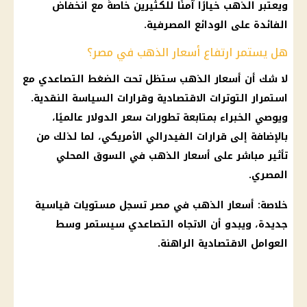
ويعتبر
الذهب
خيارًا آمنًا للكثيرين خاصةً مع انخفاض
الفائدة
على الودائع المصرفية.
هل يستمر ارتفاع أسعار الذهب في مصر؟
لا شك أن
أسعار الذهب
ستظل تحت
الضغط
التصاعدي مع
استمرار التوترات الاقتصادية وقرارات
السياسة النقدية
.
ويوصي الخبراء بمتابعة تطورات
سعر الدولار
عالميًا،
بالإضافة إلى
قرارات
الفيدرالي الأمريكي، لما لذلك من
تأثير مباشر على
أسعار الذهب
في
السوق المحلي
المصري
.
خلاصة:
أسعار الذهب في مصر
تسجل مستويات قياسية
جديدة، ويبدو أن الاتجاه التصاعدي سيستمر وسط
العوامل الاقتصادية الراهنة.