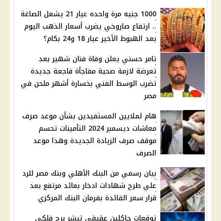
1000 جنيه مرة واحده عيار 21 يشعل الصاغة
.. ارتفاع صاروخي يضرب أسعار الذهب اليوم
بعد الهبوط الأخير عيار 18 و24 بكام؟
تامر حسني يعلن وفاة فنان شهير بعد
تعرضة ﻻزمة صحية مفاجأة فاجعة جديدة
تضرب الوسط الفني بخسارة أشهر ملحن في
مصر
هام لملايين المستفيدين بشأن موعد صرف
معاشات ديسمبر 2024 التأمينات تحسم
موقف صرف الزيادة الجديدة وهذا موعد
الصرف
بيان رسمي من البنك الأهلي وبنك مصر للرد
علي طرح شهادات ادخار بعائد مرتفع بعد
قرار سعر الفائدة بفرمان البنك المركزي
توقعات جاكلين عقيقي تبشر برج فلكي