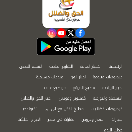
instagram
youtube
twitter
facebook
الرئيسية
الاخبار العامة
التقارير الخاصة
القسم الطبي
فيديوهات متنوعة
اخبار الفن
منوعات مسيحية
اخبار الرياضة
مطبخ الموقع
مواضيع عامة
الاقتصاد والبورصة
كمبيوتر وموبايل
اخبار الحق والضلال
فيديوهات فضائيات
مطبخ الاكل مع لى لى
تكنولوجيا
سيارات
اسعار وعروض
عقارات في مصر
الابراج الفلكية
حظك اليوم