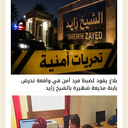
بلاغ يقود لضبط فرد أمن في واقعة تحرش
بابنة مذيعة شهيرة بالشيخ زايد