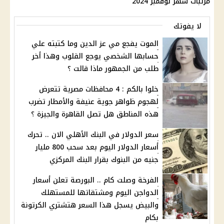
مرتبات شهر نوفمبر 2024
لا يفوتك
الموت يفجع مي عز الدين وما كتبته علي
حسابها الشخصي يوجع القلوب وهذا أخر
طلب من الجمهور ماذا قالت ؟
خلوا بالكم : 4 محافظات مصرية تتعرض
لهجوم ظواهر جوية عنيفة والأمطار تضرب
هذه المناطق هل تصل القاهرة والجيزة ؟
سعر الدوﻻر في البنك الأهلي اﻻن .. تحرك
أسعار الدوﻻر اليوم بعد سحب 800 مليار
جنيه من البنوك بقرار البنك المركزي
الفرخة وصلت كام .. البورصة تعلن أسعار
الدواجن اليوم ومشتقاتها للمستهلك
والبيض يسجل هذا السعر هتشتري الكرتونة
بكام