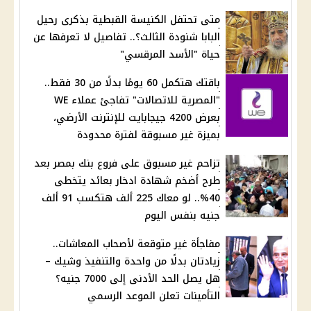
متى تحتفل الكنيسة القبطية بذكرى رحيل
البابا شنودة الثالث؟.. تفاصيل لا تعرفها عن
حياة "الأسد المرقسي"
باقتك هتكمل 60 يومًا بدلًا من 30 فقط..
"المصرية للاتصالات" تفاجئ عملاء WE
بعرض 4200 جيجابايت للإنترنت الأرضي،
بميزة غير مسبوقة لفترة محدودة
تزاحم غير مسبوق على فروع بنك بمصر بعد
طرح أضخم شهادة ادخار بعائد يتخطى
40%.. لو معاك 225 ألف هتكسب 91 ألف
جنيه بنفس اليوم
مفاجأة غير متوقعة لأصحاب المعاشات..
زيادتان بدلًا من واحدة والتنفيذ وشيك –
هل يصل الحد الأدنى إلى 7000 جنيه؟
التأمينات تعلن الموعد الرسمي