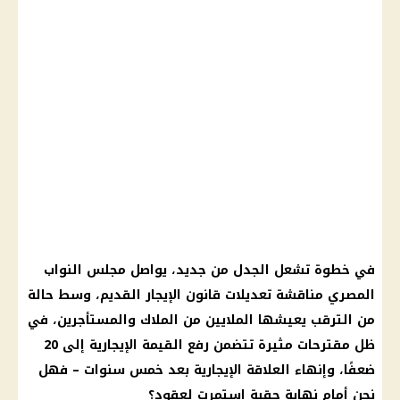
في خطوة تشعل الجدل من جديد، يواصل
مجلس النواب
المصري
مناقشة
تعديلات قانون الإيجار القديم
، وسط حالة
من الترقب يعيشها الملايين من
الملاك والمستأجرين
، في
ظل مقترحات مثيرة تتضمن رفع القيمة الإيجارية إلى 20
ضعفًا، وإنهاء العلاقة الإيجارية بعد خمس سنوات – فهل
نحن أمام نهاية حقبة استمرت لعقود؟