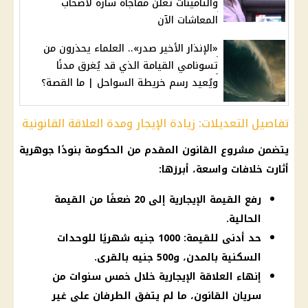
والتأمينات تعلن مفاجأة سارة لأصحاب
المعاشات الآن
«الإنذار الأخير صدر».. العلماء يحذرون من
تسونامي القيامة الذي قد يُغرق مدنًا
ويُعيد رسم خريطة السواحل | ما القصة؟
تفاصيل التعديلات: زيادة الإيجار ومدة العلاقة القانونية
يتضمن مشروع القانون المقدم من
الحكومة
بنودًا جوهرية
أثارت خلافات واسعة، أبرزها:
رفع القيمة الإيجارية إلى 20 ضعفًا من القيمة
الحالية.
حد أدنى للقيمة: 1000 جنيه شهريًا للوحدات
السكنية بالمدن، و500 جنيه بالقرى.
إنهاء العلاقة الإيجارية خلال خمس سنوات من
سريان القانون، ما لم يتفق الطرفان على غير