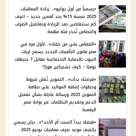
«رسمياً من أول يوليو».. زيادة المعاشات
2025 بنسبة 15% بحد أقصى جديد – اعرف
كم ستتقاضى بعد الزيادة وتفاصيل الصرف
والتضامن تُحذر فئة مهمة
«المعاش بقى من حقك».. لأول مرة في
مصر قانون التأمينات الجديد يسمح لربات
البيوت بالحماية الاجتماعية مقابل 7 جنيهات
يوميًا – كيف تشتركين فورًا؟
«فرصتك بدأت».. التموين تُعلن شروط
وخطوات إضافة المواليد على بطاقة
التموين 2025 ورسالة عاجلة بشأن تفعيل
الدعم وتقديم التظلمات عبر بوابة مصر
الرقمية
«قبضك يبدأ السبت أم الأحد؟».. بيان رسمي
يكشف موعد صرف معاشات يونيو 2025