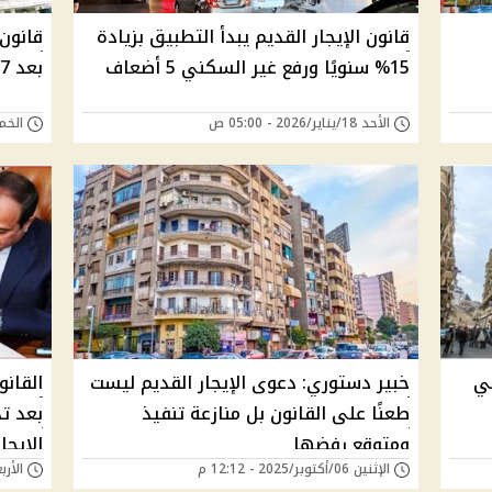
قانون الإيجار القديم يبدأ التطبيق بزيادة
قانون
15% سنويًا ورفع غير السكني 5 أضعاف
بعد 7 سنوات من التطبيق
الأحد 18/يناير/2026 - 05:00 ص
الخميس 01/يناير
ون 164 لسنة 2025 في
خبير دستوري: دعوى الإيجار القديم ليست
القانو
طعنًا على القانون بل منازعة تنفيذ
ومتوقع رفضها
الإيجا
الإثنين 06/أكتوبر/2025 - 12:12 م
الأربعاء 03/سبتمبر/