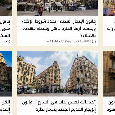
20
قانون الإيجار القديم.. يحدد شروط الإخلاء
قانون 
رات
ويحسم أزمة الطرد ــ هل وحدتك مهددة
متى ي
بالإخلاء؟
السكني
الثلاثاء 22/يوليو/2025 - 11:44 م
الجمعة 18/يوليو/5
نون
"خد بالك لحسن تبات في الشارع".. قانون
الكل م
سميًا – عقود
الإيجار القديم الجديد يسمح بطرد