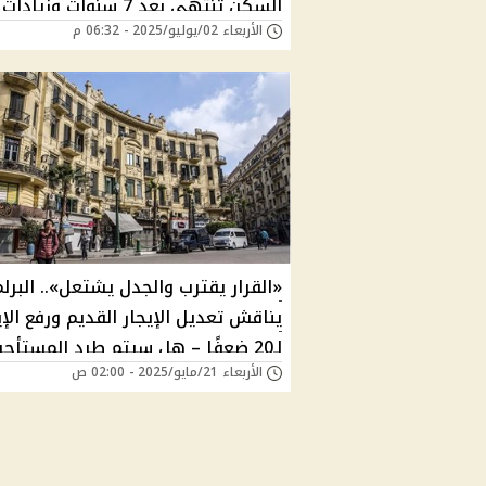
السكن تنتهي بعد 7 سنوات وزيادات
الأربعاء 02/يوليو/2025 - 06:32 م
فورية في الإيجار
«القرار يقترب والجدل يشتعل».. البرل
يناقش تعديل الإيجار القديم ورفع الإي
لـ20 ضعفًا – هل سيتم طرد المستأجرين؟
الأربعاء 21/مايو/2025 - 02:00 ص