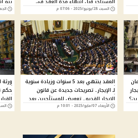
المستأجر قبل انتهاء مدة العقد في
يتم إن
السبت 28/يونيو/2025 - 07:06 م
الجمعة 13/يونيو/5
حالتين – اعرف مصيرك قبل قبل فوات
المحل
الأوان
مان
العقد ينتهي بعد 5 سنوات وزيادة سنوية
ورثة ا
جار
لـ الإيجار.. تصريحات جديدة عن قانون
حكم ق
الإيجار القديم.. تعويض للمستأجرين بعد
القرار
الأربعاء 07/مايو/2025 - 10:01 م
السبت 25/يناير/025
الخمس سنوات!!