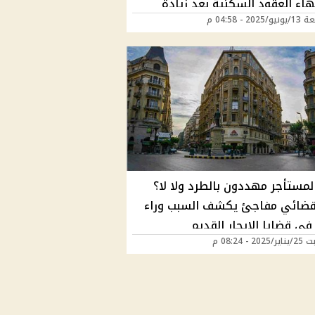
هاء العقود السكنية بعد زيادة
202 - 04:58 م
ات؟
لمستأجر مهددون بالطرد ولا لا؟
ضائي مفاجئ يكشف السبب وراء
 في قضايا الإيجار القديم
2 - 08:24 م