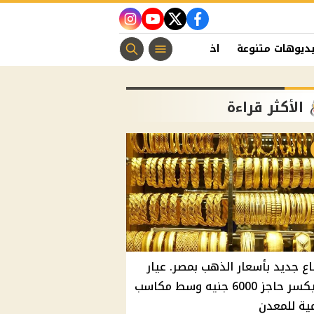
instagram
youtube
twitter
facebook
ديوهات متنوعة
اخبار الفن
منوعات مسيحية
اخبار الرياضة
الأكثر قراءة
اع جديد بأسعار الذهب بمصر. عيار
21 يكسر حاجز 6000 جنيه وسط مكاسب
ية للمعدن