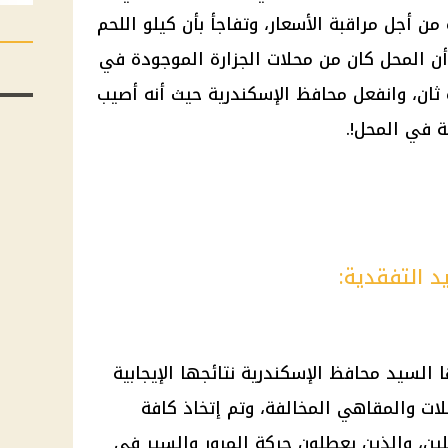
 من أجل مراقبة
الأسعار
، وتفاجأ بأن كيلو اللحم
700 جنيه، ويذكر أن المحل كان من محلات الجزارة الموجودة في
 ثان، وانفعل محافظ
الإسكندرية
حيث أنه أصيب
 في المحل!.
د التفقدية:
ها السيد محافظ
الإسكندرية
نتائجها الإيجابية
ت والمقاهي المخالفة، وتم إتخاذ كافة
لين، والذين يعطلون حركة المرور والسير في