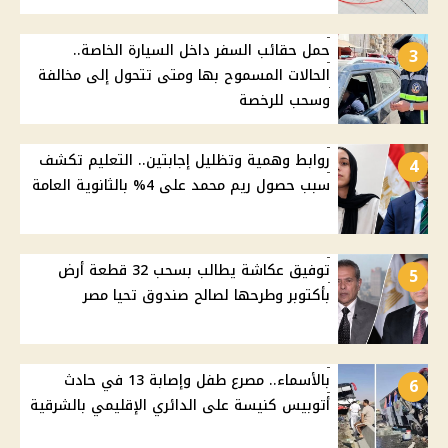
حمل حقائب السفر داخل السيارة الخاصة..
3
الحالات المسموح بها ومتى تتحول إلى مخالفة
وسحب للرخصة
روابط وهمية وتظليل إجابتين.. التعليم تكشف
4
سبب حصول ريم محمد على 4% بالثانوية العامة
توفيق عكاشة يطالب بسحب 32 قطعة أرض
5
بأكتوبر وطرحها لصالح صندوق تحيا مصر
بالأسماء.. مصرع طفل وإصابة 13 في حادث
6
أتوبيس كنيسة على الدائري الإقليمي بالشرقية