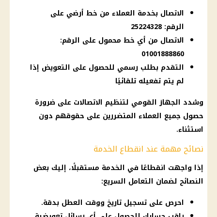
الاتصال بخدمة العملاء من خط أرضي على
الرقم: 25224328
الاتصال من أي خط محمول على الرقم:
01001888860
التقدم بطلب رسمي للحصول على التعويض إذا
لم يتم تفعيله تلقائيًا
وشدد
الجهاز القومي لتنظيم الاتصالات
على ضرورة
حصول جميع العملاء المتضررين على حقوقهم دون
استثناء.
نصائح مهمة عند انقطاع الخدمة
إذا واجهت انقطاعًا في الخدمة مستقبلًا، إليك بعض
النصائح لضمان التعامل السريع:
احرص على تسجيل تاريخ ووقت العطل بدقة.
راقب حسابك للحصول على أي رسائل تعويضية.