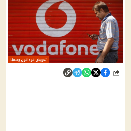
تعويض فودافون رسميًا
شارك