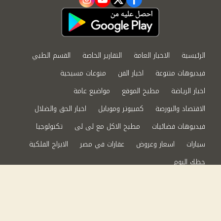
instagram
youtube
twitter
facebook
الرئيسية
الاخبار العامة
التقارير الخاصة
القسم الطبي
فيديوهات متنوعة
اخبار الفن
منوعات مسيحية
اخبار الرياضة
مطبخ الموقع
مواضيع عامة
الاقتصاد والبورصة
كمبيوتر وموبايل
اخبار الحق والضلال
فيديوهات فضائيات
مطبخ الاكل مع لى لى
تكنولوجيا
سيارات
اسعار وعروض
عقارات في مصر
الابراج الفلكية
حظك اليوم
من نحن
سياسة الخصوصية
اتصل بنا
©2024 الحق والضلال All Rights Reserved.
Powered by