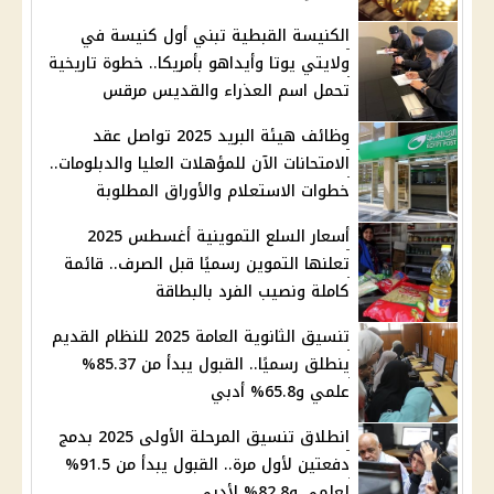
الكنيسة القبطية تبني أول كنيسة في
ولايتي يوتا وأيداهو بأمريكا.. خطوة تاريخية
تحمل اسم العذراء والقديس مرقس
وظائف هيئة البريد 2025 تواصل عقد
الامتحانات الآن للمؤهلات العليا والدبلومات..
خطوات الاستعلام والأوراق المطلوبة
أسعار السلع التموينية أغسطس 2025
تعلنها التموين رسميًا قبل الصرف.. قائمة
كاملة ونصيب الفرد بالبطاقة
تنسيق الثانوية العامة 2025 للنظام القديم
ينطلق رسميًا.. القبول يبدأ من 85.37%
علمي و65.8% أدبي
انطلاق تنسيق المرحلة الأولى 2025 بدمج
دفعتين لأول مرة.. القبول يبدأ من 91.5%
لعلمي و82.8% لأدبي