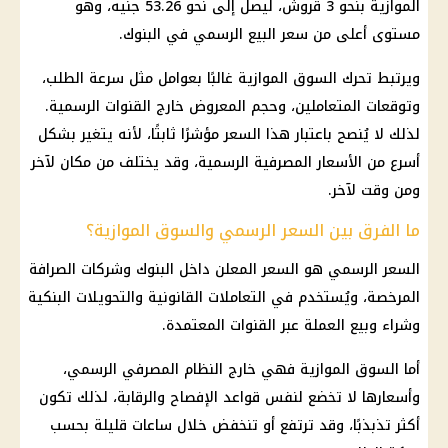
الموازية
بنحو 3 قروش، ليصل إلى نحو 53.26 جنيه، وهو
مستوى أعلى من سعر البيع الرسمي في
البنوك
.
ويرتبط تحرك
السوق الموازية
غالبًا بعوامل مثل سرعة الطلب،
وتوقعات المتعاملين، وحجم المعروض خارج القنوات الرسمية.
لذلك لا يُنصح باعتبار هذا السعر مؤشرًا ثابتًا، لأنه يتغير بشكل
أسرع من
الأسعار
المصرفية الرسمية، وقد يختلف من مكان لآخر
ومن وقت لآخر.
ما الفرق بين السعر الرسمي والسوق الموازية؟
السعر الرسمي هو السعر المعلن داخل
البنوك
وشركات الصرافة
المرخصة، ويُستخدم في التعاملات القانونية والتحويلات البنكية
وشراء وبيع العملة عبر القنوات المعتمدة.
أما
السوق الموازية
فهي خارج النظام المصرفي الرسمي،
وأسعارها لا تخضع لنفس قواعد الإفصاح والرقابة، لذلك تكون
أكثر تذبذبًا، وقد ترتفع أو تنخفض خلال ساعات قليلة بحسب