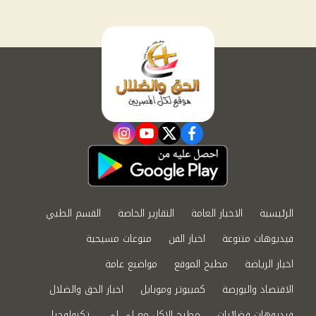
instagram
youtube
twitter
facebook
الرئيسية
الاخبار العامة
التقارير الخاصة
القسم الطبي
فيديوهات متنوعة
اخبار الفن
منوعات مسيحية
اخبار الرياضة
مطبخ الموقع
مواضيع عامة
الاقتصاد والبورصة
كمبيوتر وموبايل
اخبار الحق والضلال
فيديوهات فضائيات
مطبخ الاكل مع لى لى
تكنولوجيا