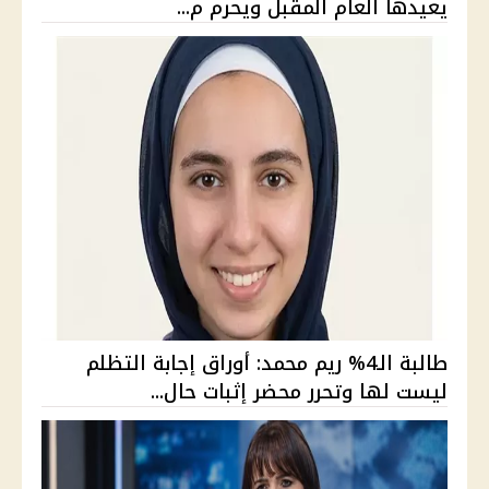
يعيدها العام المقبل ويحرم م...
طالبة الـ4% ريم محمد: أوراق إجابة التظلم
ليست لها وتحرر محضر إثبات حال...