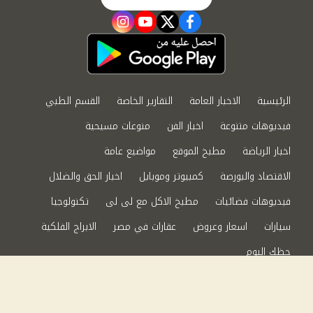
instagram
youtube
twitter
facebook
الرئيسية
الاخبار العامة
التقارير الخاصة
القسم الطبي
فيديوهات متنوعة
اخبار الفن
منوعات مسيحية
اخبار الرياضة
مطبخ الموقع
مواضيع عامة
الاقتصاد والبورصة
كمبيوتر وموبايل
اخبار الحق والضلال
فيديوهات فضائيات
مطبخ الاكل مع لى لى
تكنولوجيا
سيارات
اسعار وعروض
عقارات في مصر
الابراج الفلكية
حظك اليوم
من نحن
سياسة الخصوصية
اتصل بنا
©2024 الحق والضلال All Rights Reserved.