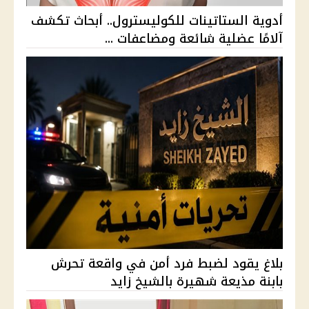
أدوية الستاتينات للكوليسترول.. أبحاث تكشف
آلامًا عضلية شائعة ومضاعفات ...
بلاغ يقود لضبط فرد أمن في واقعة تحرش
بابنة مذيعة شهيرة بالشيخ زايد