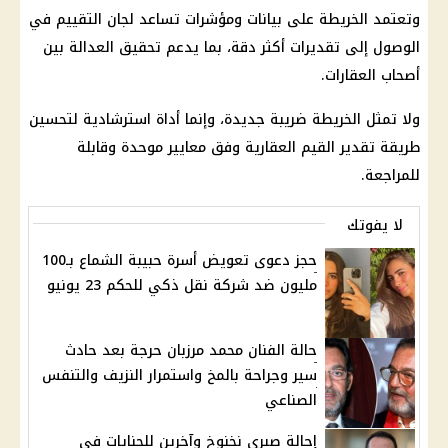
وتعتمد الخريطة على بيانات ومؤشرات تساعد لجان التقييم في
الوصول إلى تقديرات أكثر دقة، بما يدعم تحقيق العدالة بين
أصحاب العقارات.
ولا تمثل الخريطة ضريبة جديدة، وإنما أداة استرشادية لتحسين
طريقة تقدير القيم العقارية وفق معايير موحدة وقابلة
للمراجعة.
لا يفوتك
حجز دعوى تعويض أسرة حبيبة الشماع بـ100
مليون ضد شركة نقل ذكي للحكم 23 يونيو
حالة الفنان محمد مرزبان حرجة بعد حادث
سير وجراحة بالمخ واستمرار النزيف والتنفس
الصناعي
إحالة صبري نخنوخ وآخرين للجنايات في