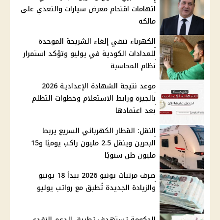
اتهامات اقتحام معرض سيارات والتعدي على
مالكه
الكهرباء تنفي إلغاء الشريحة الموحدة
للعدادات الكودية في يوليو وتؤكد استمرار
نظام المحاسبة
موعد نتيجة الشهادة الإعدادية 2026
بالجيزة ورابط الاستعلام وخطوات التظلم
بعد اعتمادها
النقل: القطار الكهربائي السريع يربط
البحرين وينقل 2.5 مليون راكب يوميًا و15
مليون طن سنويًا
صرف مرتبات يونيو 2026 يبدأ 18 يونيو
والزيادة الجديدة تُطبق مع رواتب يوليو
الحكومة تستهدف تطبيق الدعم النقدي