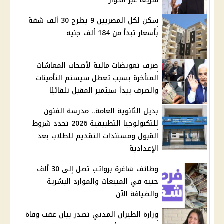
سريعًا عبر الحوار
سكن لكل المصريين 9 يطرح 30 ألف شقة
بأسعار تبدأ من 184 ألف جنيه
صرف تعويضات مالية لأصحاب المعاشات
المتأخرة بسبب تعطل سيستم التأمينات
والصرف يبدأ سبتمبر المقبل تلقائيًا
بديل الثانوية العامة.. مدرسة الفنون
للتكنولوجيا التطبيقية 2026 تحدد شروط
القبول ومستندات التقديم للطلاب بعد
الإعدادية
وظائف شاغرة برواتب تصل إلى 30 ألف
جنيه في المبيعات والموارد البشرية
والضيافة الآن
وزارة الطيران المدني تصدر بيان عقب وفاة