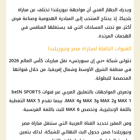
ويدرك الجهاز الفني أن مواجهة نيوزيلندا تختلف عن مباراة
بلجيكا، إذ يحتاج المنتخب إلى المبادرة الهجومية وصناعة فرص
أكثر، مع تجنب المساحات التي قد يستغلها المنافس في
الهجمات المرتدة.
القنوات الناقلة لمباراة مصر ونيوزيلندا
تتولى شبكة «
بي إن سبورتس
» نقل
مباريات كأس العالم 2026
في منطقة
الشرق الأوسط
وشمال إفريقيا، من خلال قنواتها
المخصصة للبطولة.
وتعرض المواجهات بالتعليق العربي عبر قنوات beIN SPORTS
MAX 1 وMAX 2 وMAX 3 وMAX 4، بينما تقدم MAX 5 التغطية
باللغة الإنجليزية، وتخصص MAX 6 للبث باللغة الفرنسية.
ومن المقرر تحديد القناة العربية التي ستنقل
مباراة مصر
ونيوزيلندا
ضمن جدول البث النهائي للشبكة، لذلك يتعين