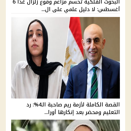
البحوث الفلكية تحسم مزاعم وقوع زلزال غدًا 6
أغسطس: لا دليل علمي على ال...
القصة الكاملة لأزمة ريم صاحبة الـ4%: رد
التعليم ومحضر بعد إنكارها أورا...