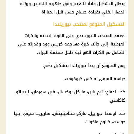
ويظل التشكيل قابلًا للتغيير وفق جاهزية اللاعبين ورؤية
الجهاز الفني بقيادة
حسام حسن
قبل المباراة.
التشكيل المتوقع لمنتخب نيوزيلندا
يعتمد المنتخب النيوزيلندي على القوة البدنية والكرات
العرضية، إلى جانب خبرة مهاجمه كريس وود وقدرته على
التعامل مع الكرات الهوائية داخل منطقة الجزاء.
ومن المتوقع أن يبدأ نيوزيلندا بتشكيل يضم:
حراسة المرمى: ماكس كروكومب.
خط الدفاع: تيم باين، مايكل بوكسال، فين سورمان، ليبيراتو
كاكاسي.
خط الوسط: جو بيل، ماركو ستامينيتش، ساربريت سينغ، إيليا
جوست، كالوم ماكوات.