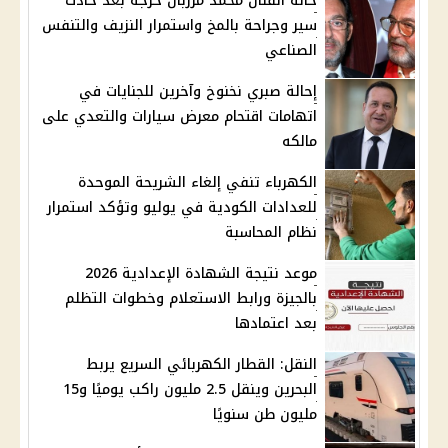
حالة الفنان محمد مرزبان حرجة بعد حادث
سير وجراحة بالمخ واستمرار النزيف والتنفس
الصناعي
إحالة صبري نخنوخ وآخرين للجنايات في
اتهامات اقتحام معرض سيارات والتعدي على
مالكه
الكهرباء تنفي إلغاء الشريحة الموحدة
للعدادات الكودية في يوليو وتؤكد استمرار
نظام المحاسبة
موعد نتيجة الشهادة الإعدادية 2026
بالجيزة ورابط الاستعلام وخطوات التظلم
بعد اعتمادها
النقل: القطار الكهربائي السريع يربط
البحرين وينقل 2.5 مليون راكب يوميًا و15
مليون طن سنويًا