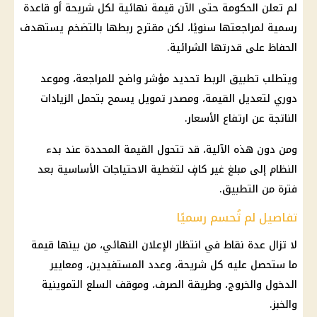
لم تعلن الحكومة حتى الآن قيمة نهائية لكل شريحة أو قاعدة
رسمية لمراجعتها سنويًا، لكن مقترح ربطها بالتضخم يستهدف
الحفاظ على قدرتها الشرائية.
ويتطلب تطبيق الربط تحديد مؤشر واضح للمراجعة، وموعد
دوري لتعديل القيمة، ومصدر
تمويل
يسمح بتحمل الزيادات
الناتجة عن ارتفاع الأسعار.
ومن دون هذه الآلية، قد تتحول القيمة المحددة عند بدء
النظام إلى مبلغ غير كافٍ لتغطية الاحتياجات الأساسية بعد
فترة من التطبيق.
تفاصيل لم تُحسم رسميًا
لا تزال عدة نقاط في انتظار الإعلان النهائي، من بينها قيمة
ما ستحصل عليه كل شريحة، وعدد
المستفيدين
، ومعايير
الدخول والخروج، وطريقة الصرف، وموقف
السلع
التموينية
والخبز.