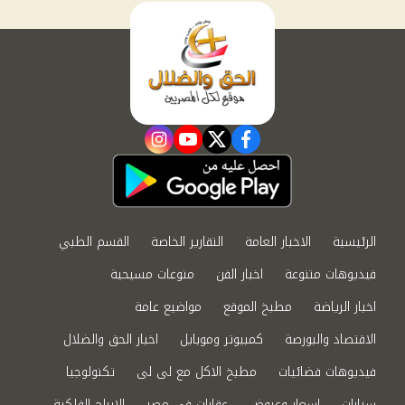
instagram
youtube
twitter
facebook
الرئيسية
الاخبار العامة
التقارير الخاصة
القسم الطبي
فيديوهات متنوعة
اخبار الفن
منوعات مسيحية
اخبار الرياضة
مطبخ الموقع
مواضيع عامة
الاقتصاد والبورصة
كمبيوتر وموبايل
اخبار الحق والضلال
فيديوهات فضائيات
مطبخ الاكل مع لى لى
تكنولوجيا
سيارات
اسعار وعروض
عقارات في مصر
الابراج الفلكية