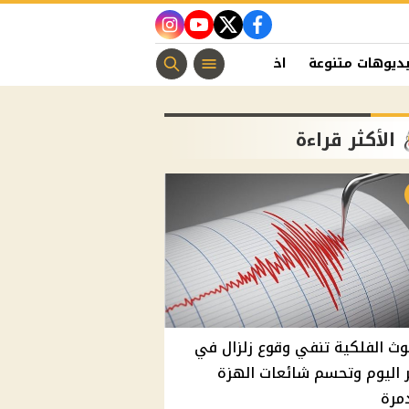
instagram
youtube
twitter
facebook
ديوهات متنوعة
اخبار الفن
منوعات مسيحية
اخبار الرياضة
الأكثر قراءة
وث الفلكية تنفي وقوع زلزال في
اليوم وتحسم شائعات الهزة
مرة