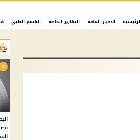
لرئيسية
الاخبار العامة
التقارير الخاصة
القسم الطبي
في
1
البح
مصر 
المد