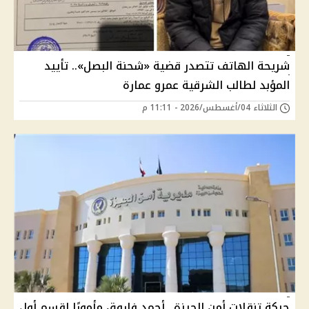
شريحة الهاتف تتصدر قضية «شحنة البصل».. تأييد
المؤبد لطالب الشرقية عمرو عمارة
الثلاثاء 04/أغسطس/2026 - 11:11 م
حركة تنقلات أمن الجيزة.. أحمد فاروق مأمورًا لقسم أول