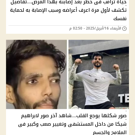
حياة ترامب فى خطر بعد إصابته بهذا المرض....تفاصيل
تكشف لأول مرة اعرف أعراضه وسبب الإصابة به لحماية
نفسك
الأربعاء 16/أبريل/2025 - 02:50 م
صور شكلها يوجع القلب....شاهد آخر صور لابراهيم
شيكا من داخل المستشفى وتغيير صعب وكبير فى
الملامح والجسم