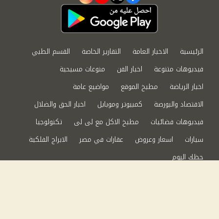
instagram
youtube
twitter
facebook
الرئيسية
الاخبار العامة
التقارير الخاصة
القسم الطبي
فيديوهات متنوعة
اخبار الفن
منوعات مسيحية
اخبار الرياضة
مطبخ الموقع
مواضيع عامة
الاقتصاد والبورصة
كمبيوتر وموبايل
اخبار الحق والضلال
فيديوهات فضائيات
مطبخ الاكل مع لى لى
تكنولوجيا
سيارات
اسعار وعروض
عقارات في مصر
الابراج الفلكية
حظك اليوم
من نحن
سياسة الخصوصية
اتصل بنا
©2024 الحق والضلال All Rights Reserved.
Powered by