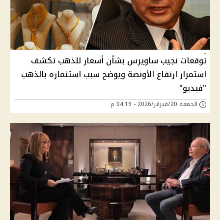
توقعات نجيب ساويرس بشأن أسعار للذهب تكشف
استمرار ارتفاع الأونصة ويوضح سبب استثماره بالذهب
"فيديو"
الجمعة 20/فبراير/2026 - 04:19 م