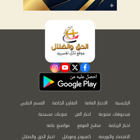
instagram
youtube
twitter
facebook
الرئيسية
الاخبار العامة
التقارير الخاصة
القسم الطبي
فيديوهات متنوعة
اخبار الفن
منوعات مسيحية
اخبار الرياضة
مطبخ الموقع
مواضيع عامة
الاقتصاد والبورصة
كمبيوتر وموبايل
اخبار الحق والضلال