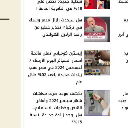
بقسط
قبطية جديدة تحصل على
18% في الثانوية العامة!!
يم
هل سيحدث زلزال مدمر وشيك
في تركيا؟! تحذير خطير من
 أبرز
راصد الزلازل الهولندي
ب:
إيسترن كومباني تعلن قائمة
ن
أسعار السجائر اليوم الأربعاء 7
أغسطس 2024 في مصر عقب
زيادات جديدة بلغت 52% خلال
عام
ار
نكشف موعد صرف معاشات
شاي ليبتون من جنيه لـ 5 جنيه
شهر سبتمبر 2024 وأماكن
واد
القبض وخطوات الاستعلام…
هل يوجد زيادة جديدة بنسبة
15%؟