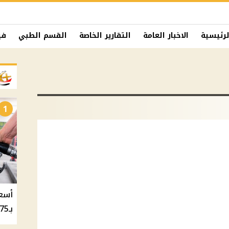
لرئيسية
الاخبار العامة
التقارير الخاصة
القسم الطبي
في
1
بـ20.75 جنيه والسولار بـ20.50 جنيه