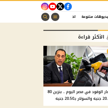
instagram
youtube
twitter
facebook
ديوهات متنوعة
اخبار الفن
منوعات مسيحية
اخبار الرياضة
الأكثر قراءة
أسعار الوقود في مصر اليوم .. بنزين 80