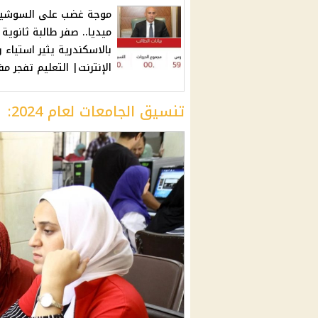
موجة غضب على السوشيا
ميديا.. صفر طالبة ثانوية 
بالاسكندرية يثير استياء ر
الإنترنت| التعليم تفجر مف
تنسيق الجامعات لعام 2024: