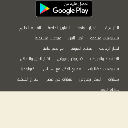
الرئيسية
الاخبار العامة
التقارير الخاصة
القسم الطبي
فيديوهات متنوعة
اخبار الفن
منوعات مسيحية
اخبار الرياضة
مطبخ الموقع
مواضيع عامة
الاقتصاد والبورصة
كمبيوتر وموبايل
اخبار الحق والضلال
فيديوهات فضائيات
مطبخ الاكل مع لى لى
تكنولوجيا
سيارات
اسعار وعروض
عقارات في مصر
الابراج الفلكية
حظك اليوم
من نحن
سياسة الخصوصية
اتصل بنا
©2024 الحق والضلال All Rights Reserved.
Powered by