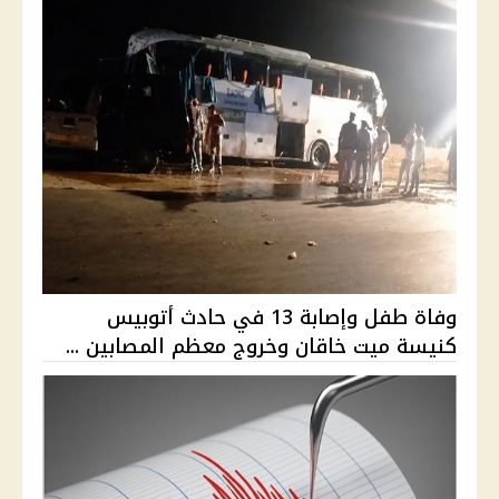
وفاة طفل وإصابة 13 في حادث أتوبيس
كنيسة ميت خاقان وخروج معظم المصابين ...