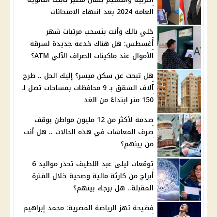
العامة 2024 بعد انتهاء الامتحانات
خلي بالك وأنت بتسحب مرتبات شهر
أغسطس: هل هناك خدعة جديدة لسرقة
الأموال عند ماكينات الصراف الآلي ATM؟
هل تبحث عن سكن ميسر؟ إليك الحل .. طرح
آلاف الشقق بـ 9 محافظات بمساحات تصل لـ
150 متر ابتداءً من الغد
صدمة لأكثر من 12 مليون مواطن بوقف
صرف المعاشات في هذه الحالات .. هل أنت
من بينهم؟
توقعات ليلى عبد اللطيف تحذر مواليد 6
أبراج من كارثة مالية وصحية خلال الفترة
المقبلة.. هل برجك بينهم؟
فضيحة تهز الرياضة المصرية: محمد إبراهيم