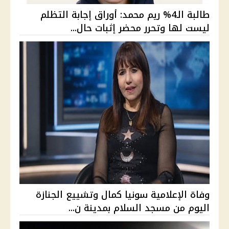
طالبة الـ4% ريم محمد: أوراق إجابة التظلم
ليست لها وتحرر محضر إثبات حال...
وفاة الإعلامية سونيا كمال وتشييع الجنازة
اليوم من مسجد السلام بمدينة ن...