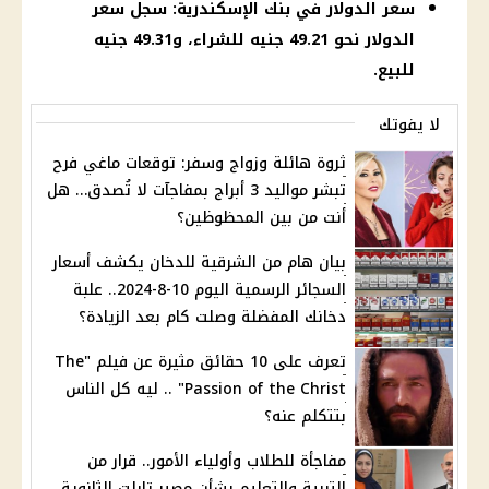
سعر الدولار في بنك الإسكندرية: سجل سعر
الدولار نحو 49.21 جنيه للشراء، و49.31 جنيه
للبيع.
لا يفوتك
ثروة هائلة وزواج وسفر: توقعات ماغي فرح
تبشر مواليد 3 أبراج بمفاجآت لا تُصدق… هل
أنت من بين المحظوظين؟
بيان هام من الشرقية للدخان يكشف أسعار
السجائر الرسمية اليوم 10-8-2024.. علبة
دخانك المفضلة وصلت كام بعد الزيادة؟
تعرف على 10 حقائق مثيرة عن فيلم "The
Passion of the Christ" .. ليه كل الناس
بتتكلم عنه؟
مفاجأة للطلاب وأولياء الأمور.. قرار من
التربية والتعليم بشأن مصير تابلت الثانوية