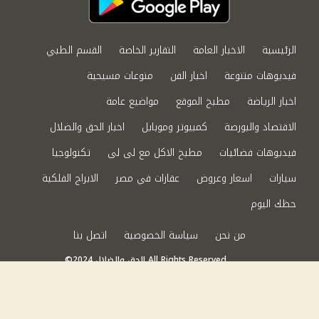
الرئيسية
الاخبار العامة
التقارير الخاصة
القسم الطبي
فيديوهات متنوعة
اخبار الفن
منوعات مسيحية
اخبار الرياضة
مطبخ الموقع
مواضيع عامة
الاقتصاد والبورصة
كمبيوتر وموبايل
اخبار الحق والضلال
فيديوهات فضائيات
مطبخ الاكل مع لى لى
تكنولوجيا
سيارات
اسعار وعروض
عقارات في مصر
الابراج الفلكية
حظك اليوم
من نحن
سياسة الخصوصية
اتصل بنا
©2024 الحق والضلال All Rights Reserved.
Powered by