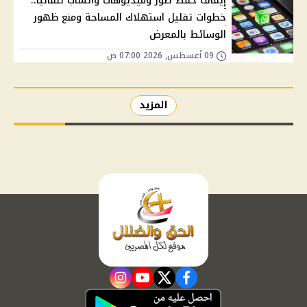
إيقاف حفظ صور وفيديوهات واتساب تلقائيًا..
خطوات تقليل استهلاك المساحة ومنع ظهور
الوسائط بالمعرض
09 أغسطس, 2026 07:00 ص
المزيد
instagram
youtube
twitter
facebook