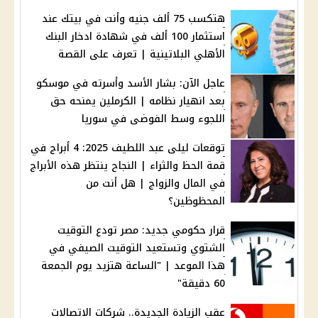
هتكسب 75 ألف جنيه وأنت في بيتك عند
استثمار 100 ألف في شهادة ادخار البنك
الأهلي البلاتينية | تعرف على القصة
عاجل الآن: بشار الأسد وأسرته في موسكو
بعد انهيار نظامه | الكرملين يمنحه حق
اللجوء وسط الفوضى في سوريا
توقعات ليلى عبد اللطيف 2025: 4 أبراج في
قمة الحظ والثراء | النجاح ينتظر هذه الأبراج
في المال والزواج | هل أنت من
المحظوظين؟
قرار حكومي جديد: مصر تودع التوقيت
الشتوي وتستعيد التوقيت الصيفي في
هذا الموعد | "الساعة هتزيد يوم الجمعة
60 دقيقة"
عقب الزيادة الجديدة.. شركات الاتصالات