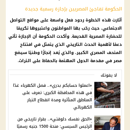
الحكومة تفاجئ المصريين بإجازة رسمية جديدة
أثارت هذه الخطوة ردود فعل واسعة على
مواقع التواصل
الاجتماعي
، حيث رحّب بها المواطنون واعتبروها تكريمًا
للحضارة المصرية القديمة. وأكدت
الحكومة
أن
الإجازة
تأتي
دعمًا لأهمية الحدث التاريخي الذي يتمثل في
افتتاح
المتحف المصري الكبير
، والذي يُعد إنجازًا وطنيًا سيضع
مصر في مقدمة الدول المهتمة بالحفاظ على التراث.
لا يفوتك
«اعملوا حسابكم بدري».. فصل الكهرباء غدًا
في هذه المحافظة الكبرى: تعرف على
المناطق المتأثرة ومدة انقطاع التيار
الكهربائي
«الحق نفسك دلوقتي».. بقرار تاريخي من
الرئيس السيسي: منحة 1500 جنيه رسميًا