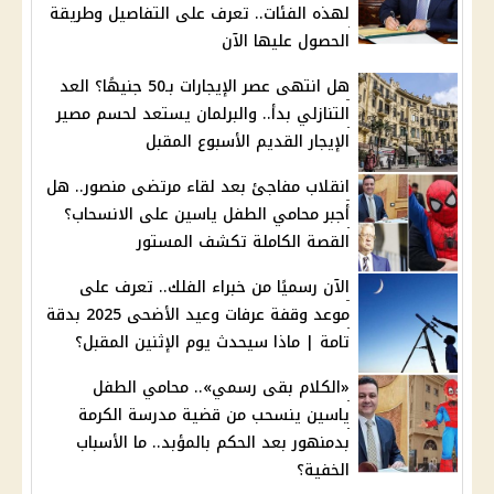
لهذه الفئات.. تعرف على التفاصيل وطريقة
الحصول عليها الآن
هل انتهى عصر الإيجارات بـ50 جنيهًا؟ العد
التنازلي بدأ.. والبرلمان يستعد لحسم مصير
الإيجار القديم الأسبوع المقبل
انقلاب مفاجئ بعد لقاء مرتضى منصور.. هل
أجبر محامي الطفل ياسين على الانسحاب؟
القصة الكاملة تكشف المستور
الآن رسميًا من خبراء الفلك.. تعرف على
موعد وقفة عرفات وعيد الأضحى 2025 بدقة
تامة | ماذا سيحدث يوم الإثنين المقبل؟
«الكلام بقى رسمي».. محامي الطفل
ياسين ينسحب من قضية مدرسة الكرمة
بدمنهور بعد الحكم بالمؤبد.. ما الأسباب
الخفية؟