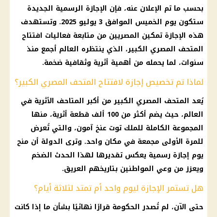
بحسب ما تم الإعلان عنه، فإن
الإجازة الرسمية
الجديدة
ستكون
يوم
الخميس الموافق 3 يوليو 2025. وتستهدف
هذه
الإجازة
تمكين المصريين من متابعة فعاليات
افتتاح
المتحف المصري الكبير
، الذي ينتظره العالم أجمع منذ
سنوات، لما يحمله من أهمية أثرية وثقافية ضخمة.
لماذا تم تخصيص إجازة لافتتاح المتحف المصري الكبير؟
يُعد
المتحف المصري الكبير
من أكبر المتاحف الأثرية في
العالم، حيث يضم أكثر من 100 ألف قطعة أثرية، منها
المجموعة الكاملة للملك توت عنخ آمون، والتي تُعرض
للمرة الأولى مجمعة في مكان واحد. وترى الدولة أن منح
يوم
إجازة رسمية
يعكس تقديرها لهذا الحدث الضخم
ويعزز من وعي
المواطنين
بتاريخهم العريق.
هل تستمر الإجازة ليوم واحد أم تمتد لثلاثة أيام؟
حتى الآن، لم تُصدر
الحكومة
قرارًا نهائيًا بشأن ما إذا كانت