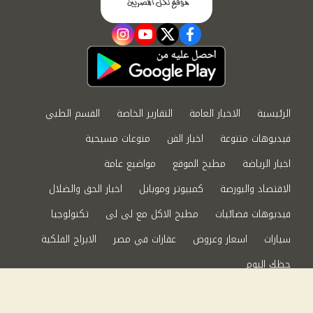
instagram
youtube
twitter
facebook
الرئيسية
الاخبار العامة
التقارير الخاصة
القسم الطبي
فيديوهات متنوعة
اخبار الفن
منوعات مسيحية
اخبار الرياضة
مطبخ الموقع
مواضيع عامة
الاقتصاد والبورصة
كمبيوتر وموبايل
اخبار الحق والضلال
فيديوهات فضائيات
مطبخ الاكل مع لى لى
تكنولوجيا
سيارات
اسعار وعروض
عقارات في مصر
الابراج الفلكية
حظك اليوم
من نحن
سياسة الخصوصية
اتصل بنا