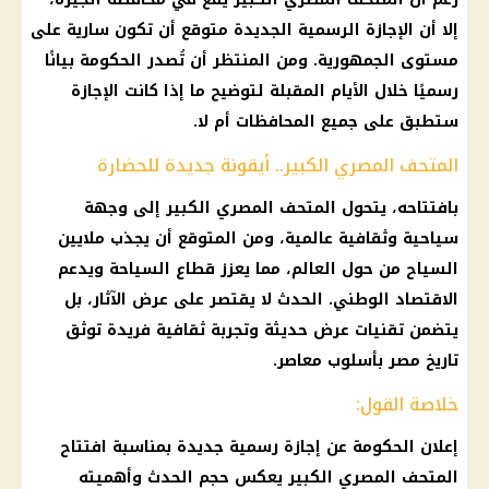
إلا أن
الإجازة الرسمية
الجديدة متوقع أن تكون سارية على
مستوى الجمهورية. ومن المنتظر أن تُصدر
الحكومة
بيانًا
رسميًا خلال الأيام المقبلة لتوضيح ما إذا كانت
الإجازة
ستطبق على جميع المحافظات
أم
لا.
المتحف المصري الكبير.. أيقونة جديدة للحضارة
بافتتاحه، يتحول
المتحف المصري الكبير
إلى وجهة
سياحية وثقافية عالمية، ومن المتوقع أن يجذب ملايين
السياح من حول العالم، مما يعزز قطاع السياحة ويدعم
الاقتصاد الوطني
. الحدث لا يقتصر على عرض الآثار، بل
يتضمن تقنيات عرض حديثة وتجربة ثقافية فريدة توثق
تاريخ مصر بأسلوب معاصر.
خلاصة القول:
إعلان
الحكومة
عن
إجازة رسمية
جديدة بمناسبة
افتتاح
المتحف المصري الكبير
يعكس حجم الحدث وأهميته