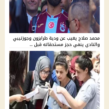
محمد صلاح يغيب عن ودية طرابزون وجوزتيبي
والنادي ينفي حجز مستحقاته قبل ...