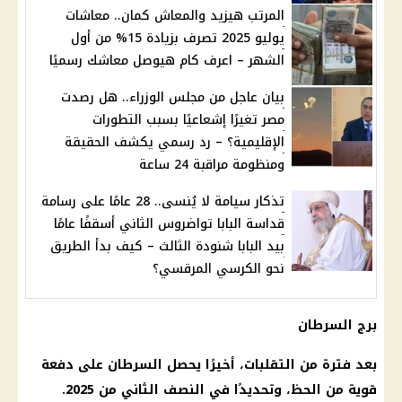
المرتب هيزيد والمعاش كمان.. معاشات
يوليو 2025 تصرف بزيادة 15% من أول
الشهر – اعرف كام هيوصل معاشك رسميًا
بيان عاجل من مجلس الوزراء.. هل رصدت
مصر تغيرًا إشعاعيًا بسبب التطورات
الإقليمية؟ – رد رسمي يكشف الحقيقة
ومنظومة مراقبة 24 ساعة
تذكار سيامة لا يُنسى.. 28 عامًا على رسامة
قداسة البابا تواضروس الثاني أسقفًا عامًا
بيد البابا شنودة الثالث – كيف بدأ الطريق
نحو الكرسي المرقسي؟
برج السرطان
بعد فترة من التقلبات، أخيرًا يحصل السرطان على دفعة
قوية من الحظ، وتحديدًا في النصف الثاني من 2025.