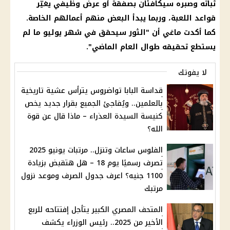
ثباته وصبره سيكافئان بصفقة أو عرض وظيفي يغيّر
قواعد اللعبة، وربما يبدأ البعض منهم أعمالهم الخاصة.
كما أكدت ماغي أن "الثور سيحقق في شهر يوليو ما لم
يستطع تحقيقه طوال العام الماضي".
لا يفوتك
قداسة البابا تواضروس يترأس عشية تاريخية
بالعلمين.. ويُفاجئ الجميع بقرار جديد يخص
كنيسة السيدة العذراء – ماذا قال عن قوة
الله؟
الفلوس ساعات وتنزل.. مرتبات يونيو 2025
تصرف رسميًا يوم 18 – هل هتقبض بزيادة
1100 جنيه؟ اعرف جدول الصرف وموعد نزول
مرتبك
المتحف المصري الكبير يتأجل إفتتاحه للربع
الأخير من 2025.. رئيس الوزراء يكشف