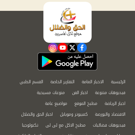
instagram
youtube
twitter
facebook
الرئيسية
الاخبار العامة
التقارير الخاصة
القسم الطبي
فيديوهات متنوعة
اخبار الفن
منوعات مسيحية
اخبار الرياضة
مطبخ الموقع
مواضيع عامة
الاقتصاد والبورصة
كمبيوتر وموبايل
اخبار الحق والضلال
فيديوهات فضائيات
مطبخ الاكل مع لى لى
تكنولوجيا