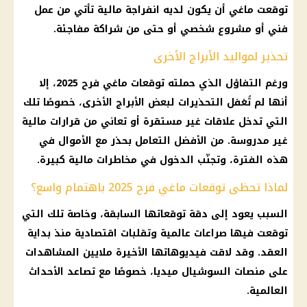
توقعت ماغي أن يكون لديه
انفراجة مالية
تأتي من عمل
فني أو مشروع شخصي أو حتى من شراكة مفاجئة.
تحذير لمواليد الأبراج الأخرى
ورغم التفاؤل الذي حملته
توقعات ماغي فرح 2025
، إلا
أنها لم تُغفل التحذيرات لبعض
الأبراج
الأخرى، خصوصًا تلك
التي تدخل علاقات غير مستقرة أو تعاني من قرارات
مالية
غير مدروسة. من الأفضل التعامل بحذر مع
الأموال
في
هذه الفترة، وتجنّب الدخول في مخاطرات
مالية
كبيرة.
لماذا تحظى توقعات ماغي فرح 2025 باهتمام واسع؟
السبب يعود إلى دقة توقعاتها السابقة، وخاصة تلك التي
توقعت فيها صراعات عالمية وتقلبات اقتصادية منذ بداية
العقد. وقد لاقت فيديوهاتها الأخيرة ملايين المشاهدات
على منصات
السوشيال ميديا
، خصوصًا مع تصاعد الأحداث
العالمية.