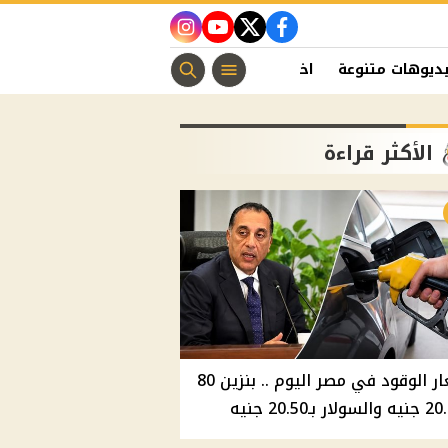
instagram
youtube
twitter
facebook
ديوهات متنوعة
اخبار الفن
منوعات مسيحية
اخبار الرياضة
الأكثر قراءة
أسعار الوقود في مصر اليوم .. بنزين 80