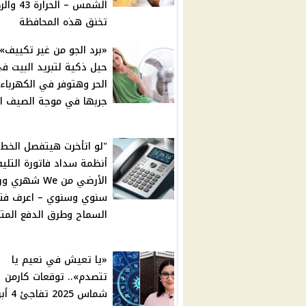
الشمس – الحرا
تخنق هذه المحافظة
حيل ذكية لتبريد البيت ف
الحر وهتوفر في الكهرباء 
جربها في موجة الصيف ال
"لو اتأخرت هيتفصل الخط"
أنظمة سداد فاتورة التلي
الأرضي من We شهري 
سنوي وسنوي – اعرف فتر
السماح وطرق الدفع المتا
«يا تعيش في نعيم يا
تتصدم».. توقعات كارمن
شماس 2025 تف