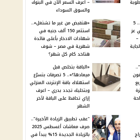
رة 43 والرطوبة
– اعرف السعر الآن في البنوك
والسوق السوداء
«برد الجو من غير تكييف».. 5
«هتقبض من غير ما تشتغل»..
ي عز
استثمر 150 ألف جنيه في
–
شهادات الادخار بأعلى فائدة
جاية
شهرية في مصر – شوف
هتاخد كام كل شهر؟
..
«الباقة بتخلص قبل
فون
ميعادها؟».. 5 تصرفات بتسرّع
وربع
استهلاك باقة الإنترنت المنزلي
ة
وبتخليك تجدد بدري – اعرف
حة
إزاي تحافظ على الباقة لآخر
الشهر
"عقب تطبيق الزيادة الأخيرة"..
صرف معاشات أغسطس 2025
اجئ 4 أبراج
بالزيادة الجديدة 15% يبدأ في