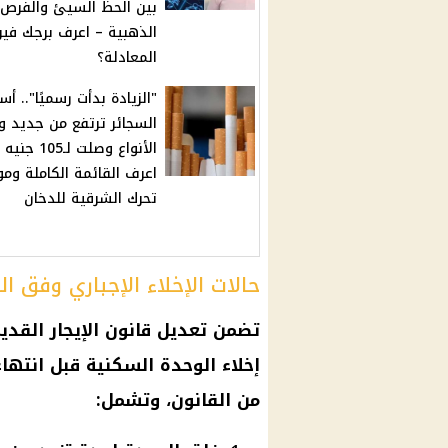
بين الحظ السيئ والفرص
الذهبية – اعرف برجك في
المعادلة؟
"الزيادة بدأت رسميًا".. أس
السجائر ترتفع من جديد 
الأنواع وصلت لـ105 جن
اعرف القائمة الكاملة وم
تحرك الشرقية للدخان
حالات الإخلاء الإجباري وفق ال
تضمن
تعديل قانون الإيجار القدي
إخلاء الوحدة السكنية قبل انتها
من القانون، وتشمل: