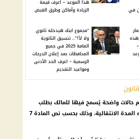
هذا الموعد – اعرف قيمة
ن في
الزيادة وأماكن وطرق القبض
عار
"مجموع ابنك هيدخله ثانوي
وهذه
ولا لأ؟".. تنسيق الثانوية
يه –
العامة 2025 في جميع
وعد
المحافظات بعد إعلان الدرجات
الرسمية – اعرف الحد الأدنى
ومواعيد التقديم
قانون
م
حالات واضحة يُسمح فيها للمالك بطلب
ء المدة الانتقالية، وذلك بحسب
نص المادة 7