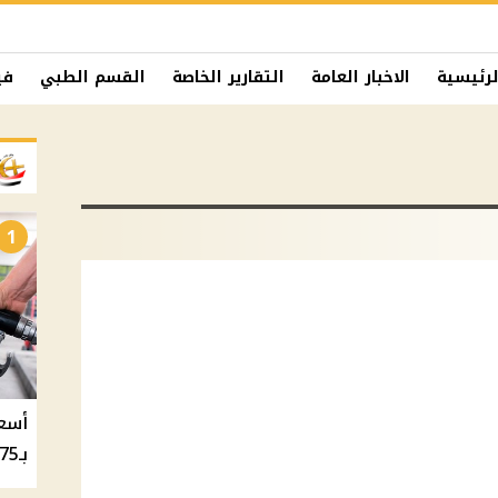
لرئيسية
الاخبار العامة
التقارير الخاصة
القسم الطبي
في
1
بـ20.75 جنيه والسولار بـ20.50 جنيه