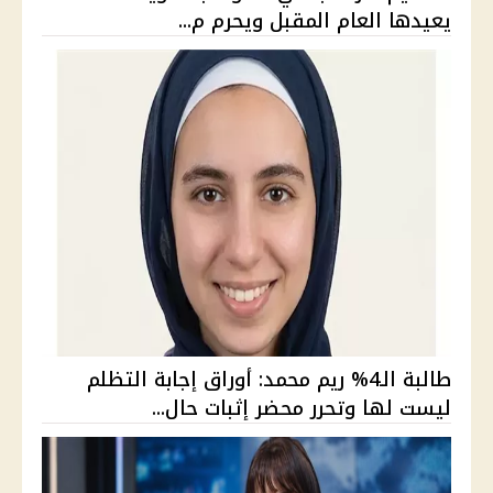
يعيدها العام المقبل ويحرم م...
طالبة الـ4% ريم محمد: أوراق إجابة التظلم
ليست لها وتحرر محضر إثبات حال...