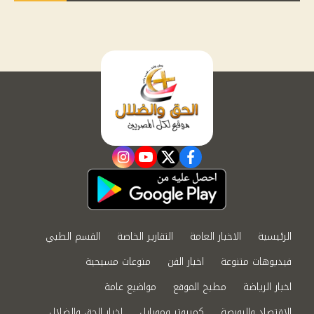
instagram
youtube
twitter
facebook
الرئيسية
الاخبار العامة
التقارير الخاصة
القسم الطبي
فيديوهات متنوعة
اخبار الفن
منوعات مسيحية
اخبار الرياضة
مطبخ الموقع
مواضيع عامة
الاقتصاد والبورصة
كمبيوتر وموبايل
اخبار الحق والضلال