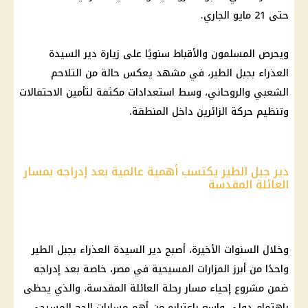
حتى 21 مايو الجاري.
ويحرص المسلمون والأقباط سنويًا على زيارة دير السيدة
العذراء بجبل الطير، في مشهد يعكس حالة من التلاحم
الشعبي والروحاني، وسط استعدادات مكثفة لتأمين الاحتفالات
وتنظيم حركة الزائرين داخل المنطقة.
دير جبل الطير يكتسب أهمية عالمية بعد إدراجه بمسار
العائلة المقدسة
وخلال السنوات الأخيرة، أصبح دير السيدة العذراء بجبل الطير
واحدًا من أبرز المزارات
المسيحية
في مصر، خاصة بعد إدراجه
ضمن
مشروع إحياء مسار رحلة العائلة المقدسة
، والذي يحظى
باهتمام دولي واسع باعتباره من أهم مسارات الحج
المسيحي