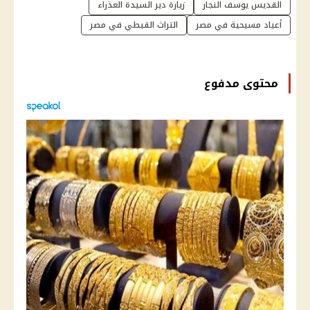
القديس يوسف النجار
زيارة دير السيدة العذراء
أعياد مسيحية في مصر
التراث القبطي في مصر
محتوى مدفوع