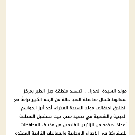
مولد السيدة العذراء .. تشهد منطقة جبل الطير بمركز
سمالوط
شمال محافظة المنيا حالة من الزخم الكبير تزامنًا مع
انطلاق احتفالات مولد السيدة العذراء، أحد أبرز المواسم
الدينية والشعبية في صعيد مصر، حيث تستقبل المنطقة
أعدادًا ضخمة من الزائرين القادمين من مختلف
المحافظات
للمشاركة في الأجواء الروحانية والفعاليات التراثية الممتدة