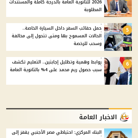
2026 للثانوية العامة بالدرجة كاملة والمستندات
المطلوبة
حمل حقائب السفر داخل السيارة الخاصة..
5
الحالات المسموح بها ومتى تتحول إلى مخالفة
وسحب للرخصة
روابط وهمية وتظليل إجابتين.. التعليم تكشف
6
سبب حصول ريم محمد على 4% بالثانوية العامة
الاخبار العامة
البنك المركزي: احتياطي مصر الأجنبي يقفز إلى