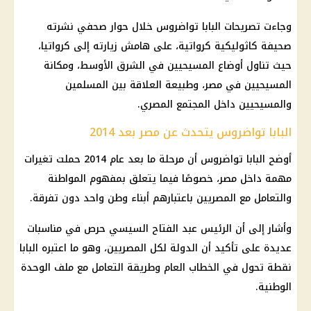
وجاءت تصريحات
البابا تواضروس
خلال حوار صحفي نشرته
صحيفة كاثوليكية كرواتية، على هامش زيارته إلى
كرواتيا
،
حيث تناول أوضاع
المسيحيين
في
الشرق الأوسط
، ومكانة
المسيحيين
في مصر، وطبيعة العلاقة بين
المسلمين
والمسيحيين
داخل المجتمع
المصري
.
البابا تواضروس يتحدث عن مصر بعد 2014
أوضح
البابا تواضروس
أن مرحلة ما بعد عام 2014 حملت تغيرات
مهمة داخل مصر، خصوصًا فيما يتعلق بمفهوم المواطنة
والتعامل مع المصريين باعتبارهم أبناء وطن واحد دون تفرقة.
وأشار إلى أن
الرئيس
عبد الفتاح السيسي
حرص في مناسبات
عديدة على تأكيد أن الدولة لكل المصريين، وهو ما اعتبره البابا
نقطة تحول في الخطاب العام وطريقة التعامل مع ملف الوحدة
الوطنية.