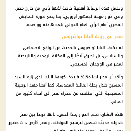
وتحمل هذه الرسالة أهمية خاصة لأنها تأتي من خارج مصر،
وفي حوار موجه لجمهور أوروبي، بما يضع صورة التعايش
المصري أمام الرأي العام الدولي بلغة هادئة وواضحة.
مصر في رؤية البابا تواضروس
لم يكتف
البابا تواضروس
بالحديث عن الواقع الاجتماعي
والسياسي، بل تطرق أيضًا إلى المكانة الروحية والتاريخية
لمصر في الوجدان
المسيحي
.
وأكد أن مصر لها مكانة فريدة، كونها البلد الذي زاره
السيد
المسيح
خلال
رحلة العائلة المقدسة
، كما أنها مهد الرهبنة
المسيحية
التي انطلقت من صحراء مصر إلى أنحاء كثيرة من
العالم.
هذه الإشارة تمنح الحوار بعدًا أعمق، لأنها تربط بين مصر
كدولة حديثة تسعى لترسيخ المواطنة، ومصر كأرض ذات حضور
روحي وتاريخي ممتد منذ قرون طويلة.