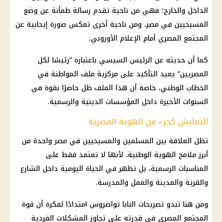
الداخل والخارج؛ فهي من ناحية تقدم رسالة طمأنة عن وضع
المسيحيين
في مصر، ومن ناحية أخرى تعكس صورة إيجابية عن
المجتمع المصري أمام
الإعلام
الأوروبي.
كما أن حديثه عن
الرئيس السيسي
باعتباره “رئيسًا لكل
المصريين” يعيد التأكيد على مركزية ملف المواطنة في
الخطاب الوطني، خاصة أن هذا الملف ظل حاضرًا بقوة في
السنوات الأخيرة داخل المؤسسات الدينية والرسمية.
التعايش كجزء من الهوية المصرية
تظل العلاقة بين المسلمين والمسيحيين في مصر واحدة من
أبرز ملامح الهوية الوطنية، لأنها لا تعتمد فقط على
المناسبات الرسمية، بل تظهر في الحياة اليومية داخل الشارع
والقرية والمدينة والعمل والمدرسة.
ومن هنا تبدو تصريحات
البابا تواضروس
امتدادًا لفكرة أن قوة
المجتمع المصري في قدرته على تجاوز المشكلات الفردية