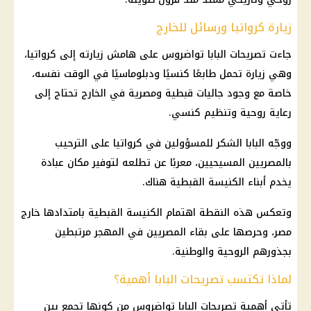
زيارة كرواتيا ورسائل للخارج
جاءت تصريحات
البابا تواضروس
على هامش زيارته إلى
كرواتيا
،
وهي زيارة تحمل طابعًا كنسيًا ودبلوماسيًا في الوقت نفسه،
خاصة مع وجود جاليات قبطية ومصرية في الخارج تحتاج إلى
رعاية روحية وتنظيم كنسي.
ووجّه البابا الشكر للمسؤولين في كرواتيا على الترحيب
بالمصريين
المسيحيين
، معربًا عن تطلعه لتوفير مكان عبادة
يخدم أبناء
الكنيسة القبطية
هناك.
وتعكس هذه النقطة اهتمام
الكنيسة القبطية
بامتدادها خارج
مصر، وحرصها على بقاء المصريين في المهجر مرتبطين
بجذورهم الروحية والوطنية.
لماذا تكتسب تصريحات البابا أهمية؟
تأتي أهمية تصريحات
البابا تواضروس
من كونها تجمع بين