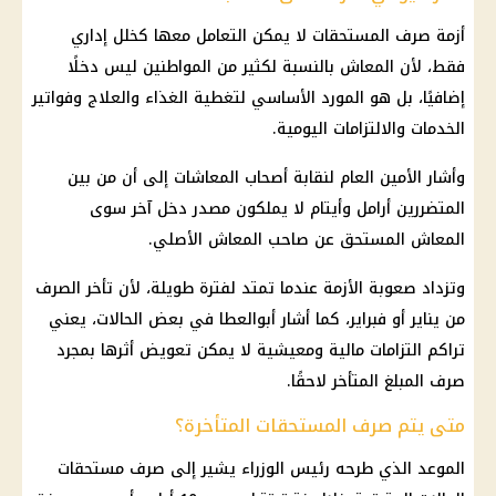
أزمة صرف المستحقات لا يمكن التعامل معها كخلل إداري
فقط، لأن
المعاش
بالنسبة لكثير من المواطنين ليس دخلًا
إضافيًا، بل هو المورد الأساسي لتغطية الغذاء والعلاج وفواتير
الخدمات والالتزامات اليومية.
وأشار الأمين العام لنقابة
أصحاب المعاشات
إلى أن من بين
المتضررين أرامل وأيتام لا يملكون مصدر دخل آخر سوى
المعاش
المستحق عن صاحب
المعاش
الأصلي.
وتزداد صعوبة الأزمة عندما تمتد لفترة طويلة، لأن تأخر الصرف
من يناير أو فبراير، كما أشار أبوالعطا في بعض الحالات، يعني
تراكم التزامات
مالية
ومعيشية لا يمكن تعويض أثرها بمجرد
صرف المبلغ المتأخر لاحقًا.
متى يتم صرف المستحقات المتأخرة؟
الموعد الذي طرحه
رئيس الوزراء
يشير إلى صرف مستحقات