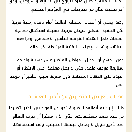
الحالات المتبقية خلال فترة تتراوح بين 10 أيام وأسبوعين، وفق
آخر تحديث متاح من تصريحاته في المؤتمر الصحفي.
وهذا يعني أن أصحاب الملفات العالقة أمام نافذة زمنية قريبة،
لكن التنفيذ الفعلي سيظل مرتبطًا بسرعة استكمال معالجة
الملفات داخل
الهيئة القومية للتأمين الاجتماعي
، ومراجعة
البيانات، وإنهاء الإجراءات الفنية المرتبطة بكل حالة.
ومن المهم أن يحصل المواطن المتضرر على وسيلة واضحة
لمتابعة موقف ملفه، حتى لا يظل معتمدًا على الانتظار أو
التردد على الجهات المختلفة دون معرفة سبب التأخير أو موعد
الحل.
مطالب بتعويض المتضررين من تأخير المعاشات
طالب إبراهيم أبوالعطا بضرورة تعويض المواطنين الذين تضرروا
من عدم صرف مستحقاتهم حتى الآن، معتبرًا أن صرف المبالغ
بعد تأخير طويل لا يعادل قيمتها الحقيقية وقت استحقاقها.