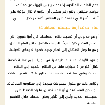
حجم الملفات المتأخرة، إذ تحدث
رئيس الوزراء
عن 45 ألف
مواطن متبقين، وهو رقم يعكس أن الأزمة لا تزال مؤثرة على
آلاف الأسر التي تعتمد على
المعاش
كمصدر دخل أساسي.
لماذا حدثت أزمة سيستم المعاشات؟
أوضح
مدبولي
أن تحديث نظام
المعاشات
كان أمرًا ضروريًا، لأن
النظام القديم
كان معرضًا للتوقف بالكامل خلال العام المقبل،
وهو ما جعل الانتقال إلى
نظام جديد
خطوة لا يمكن تأجيلها.
وتعود الأزمة، بحسب ما طرحه
رئيس الوزراء
، إلى عملية ضخمة
لنقل أكثر من 6 مليارات ملف من
النظام القديم
إلى
النظام
الجديد
، وهي عملية تقنية معقدة يطلق عليها تهجير البيانات.
وتزامن ذلك مع دخول مجموعات جديدة إلى منظومة
المعاشات
،
سواء من المستفيدين أو المستحقين، ما زاد الضغط على
السيستم الجديد وأدى إلى تأخير بعض الملفات خلال الأشهر
الماضية.