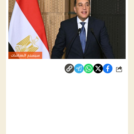
سيستم المعاشات
شارك