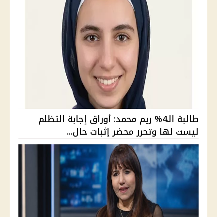
طالبة الـ4% ريم محمد: أوراق إجابة التظلم
ليست لها وتحرر محضر إثبات حال...