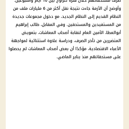
صرف مستحقاتهم خلال فترة تتراوح بين 10 أيام وأسبوعين.
وأوضح أن الأزمة جاءت نتيجة نقل أكثر من 6 مليارات ملف من
النظام القديم إلى
النظام الجديد
، مع دخول مجموعات جديدة
من المستفيدين والمستحقين. وفي المقابل، طالب إبراهيم
أبوالعطا، الأمين العام لنقابة أصحاب
المعاشات
، بتعويض
المتضررين من تأخر الصرف، ودراسة علاوة استثنائية لمواجهة
الأعباء الاقتصادية، مؤكدًا أن بعض أصحاب
المعاشات
لم يحصلوا
على مستحقاتهم منذ يناير الماضي.