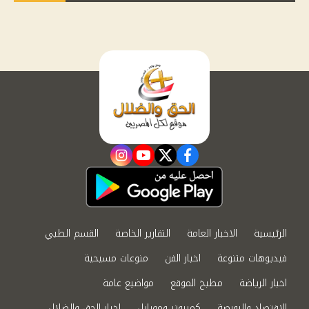
instagram
youtube
twitter
facebook
الرئيسية
الاخبار العامة
التقارير الخاصة
القسم الطبي
فيديوهات متنوعة
اخبار الفن
منوعات مسيحية
اخبار الرياضة
مطبخ الموقع
مواضيع عامة
الاقتصاد والبورصة
كمبيوتر وموبايل
اخبار الحق والضلال