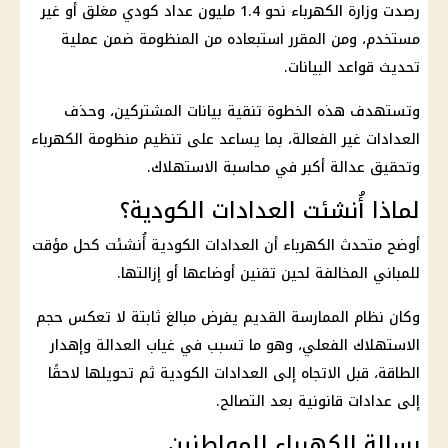
رصدت وزارة الكهرباء نحو 1.4 مليون
عداد كودي
مغلق أو غير
مستخدم، ومن المقرر استبعاده من المنظومة ضمن عملية
تحديث قواعد البيانات.
وتستهدف هذه الخطوة تنقية بيانات المشتركين، وحذف
العدادات غير الفعالة، بما يساعد على تنظيم منظومة الكهرباء
وتحقيق عدالة أكبر في محاسبة الاستهلاك.
لماذا أُنشئت العدادات الكودية؟
أوضح متحدث الكهرباء أن
العدادات الكودية
أُنشئت كحل مؤقت
للمباني المخالفة لحين تقنين أوضاعها أو إزالتها.
وكان
نظام الممارسة
القديم يفرض مبالغ ثابتة لا تعكس حجم
الاستهلاك الفعلي، وهو ما تسبب في غياب العدالة وإهدار
الطاقة، قبل الاتجاه إلى
العدادات الكودية
ثم تحويلها لاحقًا
إلى عدادات قانونية بعد التصالح.
رسالة الكهرباء للمواطنين