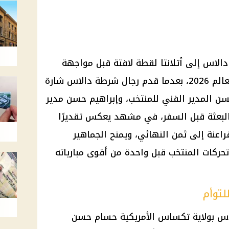
الاس إلى أتلانتا لقطة لافتة قبل مواجهة
الأرجنتين في دور الـ16 من كأس العالم 2026، بعدما قدم رجال شرطة دالاس شارة
ن المدير الفني للمنتخب، وإبراهيم حسن مدير
 البعثة قبل السفر، في مشهد يعكس تقديرًا
راعنة إلى ثمن النهائي، ويمنح الجماهير
 تحركات المنتخب قبل واحدة من أقوى مبارياته
توأم
اس بولاية تكساس الأمريكية حسام حسن