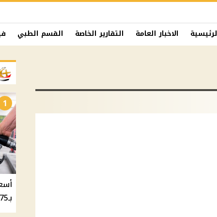
لرئيسية
الاخبار العامة
التقارير الخاصة
القسم الطبي
في
1
بـ20.75 جنيه والسولار بـ20.50 جنيه