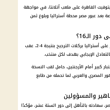
بتوقيت القاهرة على
ملعب أتلانتا
، في مواجهة
اصة بعد عبور مصر محطة
أستراليا
وبلوغ ثمن
ر الـ16؟
دور الـ16 بعد الفوز على أستراليا بركلات الترجيح بنتيجة 4-2، عقب
التعادل الإيجابي بهدف لكل منتخب.
بار كبير أمام الأرجنتين، حامل لقب النسخة
ور المصري والعربي لما تحمله من طابع
اهير والمسؤولين
صر
، سعادته بالتأهل إلى دور الستة عشر، مؤكدًا