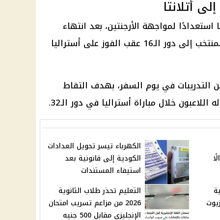
لى أتلانتا
ا استعدادًا لمواجهة الأرجنتين، بعد انتهاء
ور الـ16 عقب الفوز على
أستراليا
من التدريبات في يوم السفر، بهدف التقاط
ه اللاعبون خلال مباراة
أستراليا
في دور الـ32.
الكهرباء تيسر تحويل العدادات
42 سؤالًا
الكودية إلى قانونية بعد
استيفاء المستندات
ة
التعليم تحذر طلاب الثانوية
زيوت
2026 من مزاعم تسريب امتحان
الإنجليزي مقابل 500 جنيه