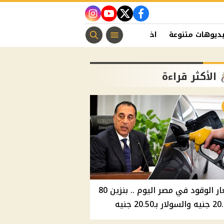
instagram
youtube
twitter
facebook
ديوهات متنوعة
اخبار الفن
منوعات مسيحية
اخبار الرياضة
الأكثر قراءة
أسعار الوقود في مصر اليوم .. بنزين 80