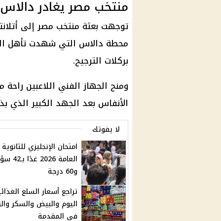
منتخب مصر يغادر دالاس إ
توجهت
بعثة منتخب مصر
إلى أتلانت
محطة
دالاس
التي شهدت تأهل المنتخب إلى د
بركلات الترجيح.
ومنح الجهاز الفني اللاعبين راحة 
الأنفاس بعد الجهد الكبير الذي بذل
لا يفوتك
امتحان الإنجليزي للثانوية
العامة 2026 غدًا بـ
و60 درجة
تراجع أسعار السلع الغذائي
اليوم والبيض والسكر وال
في المقدمة