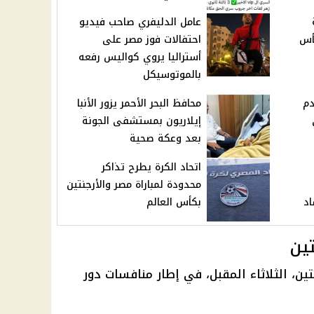
عامل الدليفري صاحب فيديو
أس
احتفالات فوز مصر على
أستراليا يروي كواليس رفعه
بالموتوسيكل
دم
محافظ البحر الأحمر يزور الأنبا
إيلاريون بمستشفى الجونة
بعد وعكة صحية
اتحاد الكرة يطرح تذاكر
محدودة لمباراة مصر والأرجنتين
اد
بكأس العالم
تين
تين
، الثلاثاء المقبل، في إطار منافسات دور