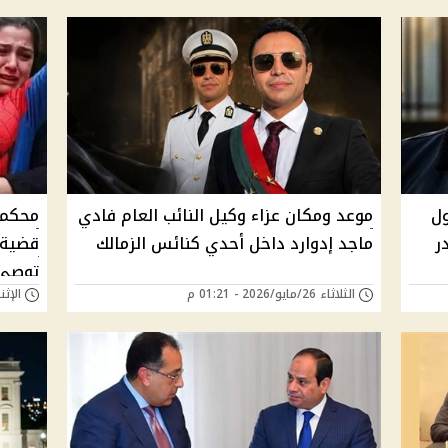
ل
موعد ومكان عزاء وكيل النائب العام فادي
محكمة
ر
ماجد إدوارد داخل أحدي كنائس الزمالك
توصي 
الثلاثاء 26/مايو/2026 - 01:21 م
الإثنين 25/مايو/026