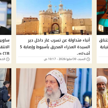
تناق
أنباء متداولة عن تسرب غاز داخل دير
ساوير
يابة
السيدة العذراء المحرق بأسيوط وإصابة 5
الانتق
أشخاص
CIB وعز العرب يرد
السبت 30/مايو/2026 - 10:17 ص
الخميس 28/مايو