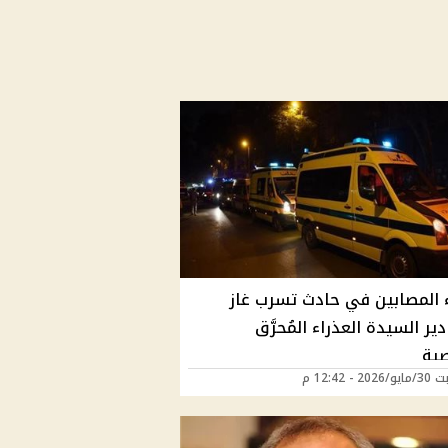
 المصابين في حادث تسرب غاز
ير السيدة العذراء المُحرَّق
صية
2 - 12:42 م