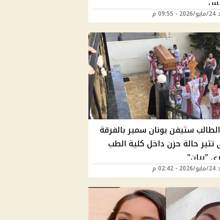
يس
09:55 م
الطالب ستيفن يونان سمير بالفرقة
 تثير حالة حزن داخل كلية الطب
ي "بيان"
02:42 م