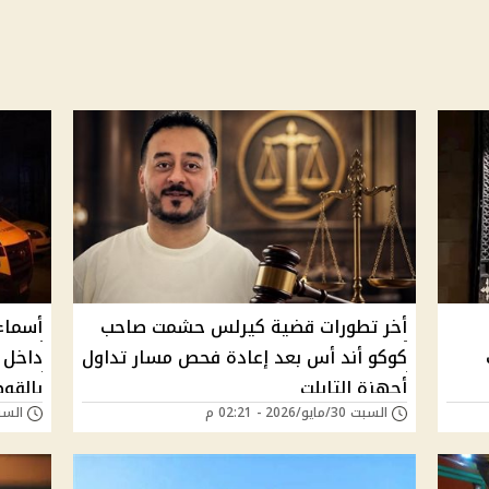
أخر تطورات قضية كيرلس حشمت صاحب
أسماء
كوكو أند أس بعد إعادة فحص مسار تداول
داخل د
أجهزة التابلت
بالقو
السبت 30/مايو/2026 - 02:21 م
السبت 30/مايو/026