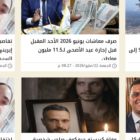
صرف معاشات يونيو 2026 الأحد المقبل
تفاصي
وظائف فنية وسائقين والتقديم من 9 إلى
قبل إجازة عيد الأضحى لـ11.5 مليون
إيريني
مواطن
السيدة
الجمعة 22/مايو/2026 - 08:27 م
الجمعة 22/مايو/6
يكل
وفاة كريستو جيفكوف صاحب شخصية
اختفاء