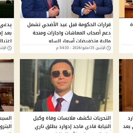
ة
قرارات الحكومة قبل عيد الأضحي تشمل
يدعي أ
دعم أصحاب المعاشات واجازات ومنحة
بعد إط
مالية وتخفيضات أسعار السلع
إغتيال
الإثنين 25/مايو/2026 - 04:33 م
الإثنين 25/مايو/026
رد
التحريات تكشف ملابسات وفاة وكيل
السيس
 بعد
النيابة فادي ماجد إدوارد بطلق ناري
البترو