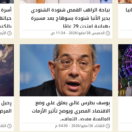
يا
نياحة الراهب القمص شنودة الشنودي
أسرة 
بدير الأنبا شنودة بسوهاج بعد مسيرة
حياته
رهبانية امتدت 29 عامًا
بالكن
الخميس 28/مايو/2026 - 11:34 ص
الأربعاء 27/مايو/6
يوسف بطرس غالي يعلق علي وضع
رحيل س
الاقتصاد المصري ويوضح تأثير الأزمات
المرض 
العالمية وفرص التعافي
الثلاثاء 26/مايو/2026 - 04:30 م
الثلاثاء 26/مايو/6