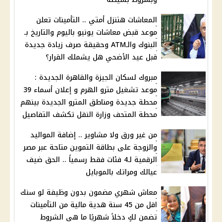
المعاشات هتنزل أمتي .. التأمينات تعلن
موعد قبض معاشات يونيو باليوم والتاريخ بـ
البنوك والـATM وحقيقة صرف زيادة جديدة
قبل عيد الأضحي هل يشملك القرار؟
مبروك لسكان الجيزة والقاهرة الجديدة :
موعد تشغيل مترو الهرم و إعلان أسماء 39
محطة جديدة ومناطق المترو الجديدة بينهم
محطة المتحف وزارة النقل تكشف التفاصيل
من غير ورق ولا مشاوير .. إضافة المواليد
والزوجة على بطاقة التموين متاحة عبر مصر
الرقمية لـ4 فئات فقط رسمياً .. الحق ضيف
عيالك ومراتك بالموبايل
معاش شهري مضمون بدون وظيفة لو سنك
اقل من 45 سنة هدية مالية من التأمينات
تضمن لكٍ دخلاً شهريًا ما هي الشروط