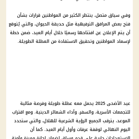
وفي سياق متصل، ينتظر الكثير من
المواطنين
قرارات بشأن
فتح بعض المرافق الترفيهية مثل حديقة الحيوان، والتي يُتوقع
أن يتم الإعلان عن افتتاحها رسميًا خلال أيام العيد، ضمن خطة
لإسعاد
المواطنين
وتحقيق الاستفادة من العطلة الطويلة.
عيد الأضحى 2025
يحمل معه عطلة طويلة وفرصة مثالية
للتجمعات الأسرية، والسفر، وأداء الشعائر الدينية. ومع اقتراب
الموعد، يترقب الجميع الرؤية الشرعية للهلال، والتي ستحدد
اليوم النهائي لوقفة عرفات وأول أيام العيد. كما أن
الاستعدادات جارية على قدم وساق لضمان
إجازة
مميزة وآمنة