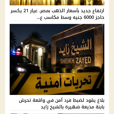
ارتفاع جديد بأسعار الذهب بمصر. عيار 21 يكسر
حاجز 6000 جنيه وسط مكاسب ع...
بلاغ يقود لضبط فرد أمن في واقعة تحرش
بابنة مذيعة شهيرة بالشيخ زايد