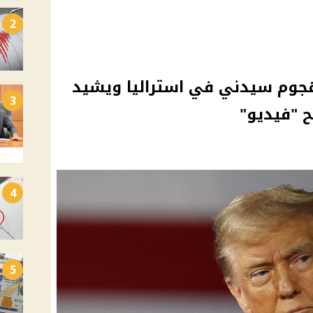
2
جوم سيدني في استراليا ويشيد
3
 "فيديو"
4
5