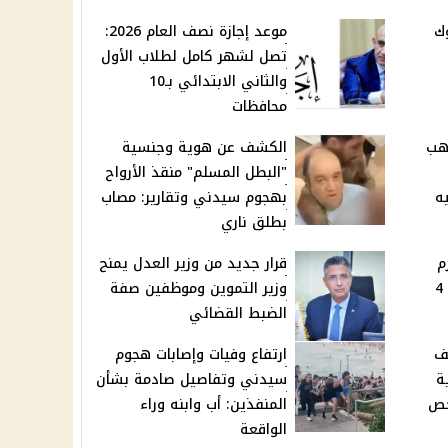
ك
موعد إجازة نصف العام 2026:
تصل لشهر كامل لطلاب الأول
والثاني الابتدائي بـ10
محافظات
هب
الكشف عن هوية وجنسية
"البطل المسلم" منقذ الأرواح
بهجوم سيدني وتقارير: مصاب
بطلق ناري
م
قرار جديد من وزير العدل يمنح
الأول لصفوف النقل: تبدأ 4
وزير التموين وموظفين صفة
الضبط القضائي
ف
ارتفاع وفيات وإصابات هجوم
ة
سيدني وتفاصيل صادمة بشأن
خص
المنفذين: أب وابنه وراء
الواقعة