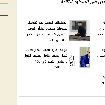
صيل في السطور التالية….
السلطات الاسترالية تكشف
واح
تطورات جديدة بشأن هوية
صاب
منفذي هجوم سيدني: رخص
سلاح ومبايعة
وم
موعد إجازة نصف العام 2026:
بشأن
تصل لشهر كامل لطلاب الأول
والثاني الابتدائي بـ10
محافظات
م
الأول لصفوف النقل: تبدأ 4