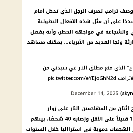
 وصف ترامب تصرف الرجل الذي تدخل أمام
شددًا على أن مثل هذه الأفعال البطولية
ني والشجاعة في مواجهة الخطر، وأنه بفضل
رثة ونجا العديد من الأبرياء… يمكنك مشاهد
اع" الذي منع مطلق النار في سيدني من
ترامب
pic.twitter.com/eYEjoGhN2d
December 14, 2025
 اثنان من المهاجمين النار على زوار
الشاطئ، مما أسفر عن سقوط 16 قتيلاً على الأقل وإصابة 40 شخصًا، بينهم
الهجمات دموية في استرااليا خلال السنوات