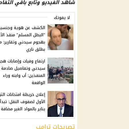
شاهد الفيديو وتابع باقي التفا
لا يفوتك
الكشف عن هوية وجنسية
"البطل المسلم" منقذ الأر
بهجوم سيدني وتقارير: م
بطلق ناري
ارتفاع وفيات وإصابات هج
سيدني وتفاصيل صادمة 
المنفذين: أب وابنه وراء
الواقعة
إعلان خريطة امتحانات التر
يناير بالمواد الغير مضافة
تصريحات ترامب