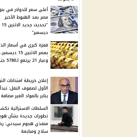
أعلى سعر للدولار في بنو
مصر بعد الهبوط الأخير
"تحديث جديد الاثنين 15
ديسمبر"
قفزة كبرى في أسعار الذ
بمصر الاثنين 15 ديسمبر..
وعيار 21 يرتفع لـ5780 جنيه
إعلان خريطة امتحانات التر
يناير بالمواد الغير مضافة
السلطات الاسترالية تكش
تطورات جديدة بشأن هوي
منفذي هجوم سيدني: ر
سلاح ومبايعة