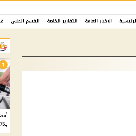
لرئيسية
الاخبار العامة
التقارير الخاصة
القسم الطبي
في
1
بـ20.75 جنيه والسولار بـ20.50 جنيه