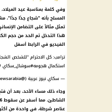
وفي كلمة بمناسبة عيد الميلاد،
المسلح بأنه "شجاع جدًا جدًا"، م
تمثل مثالاً على التضامن الإنسا
هذا التدخل تم الحد من حجم الكا
الفيديو في الرابط أسفل
ترامب: كل الاحترام "للشخص الشج
استكمال هجومه
#سوشال_سكاي
#
— سكاي نيوز عربية (@skynewsarabia)
وجاء ذلك مساء الأحد، بعد أن فتح
عناصر شرطة، في واحدة من أكثر 