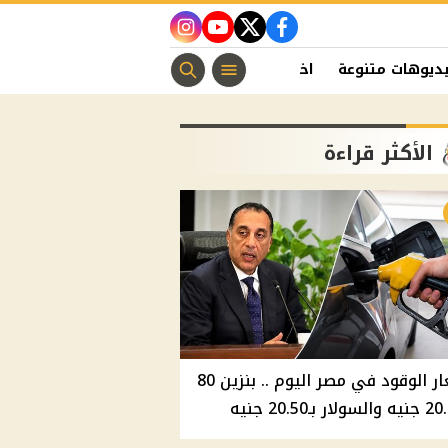
instagram
youtube
twitter
facebook
ديوهات متنوعة
اخبار الفن
منوعات مسيحية
اخبار الرياضة
الأكثر قراءة
أسعار الوقود في مصر اليوم .. بنزين 80