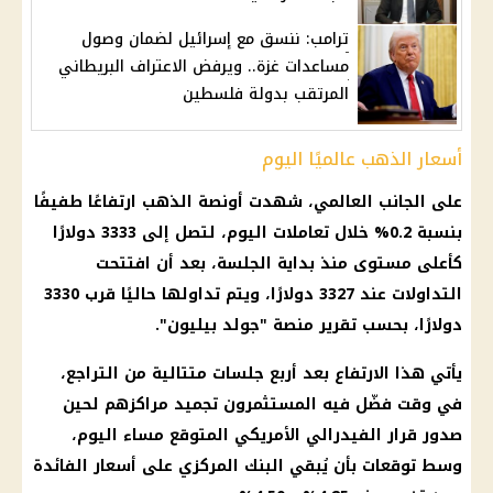
ترامب: ننسق مع إسرائيل لضمان وصول
مساعدات غزة.. ويرفض الاعتراف البريطاني
المرتقب بدولة فلسطين
أسعار الذهب عالميًا اليوم
على الجانب العالمي، شهدت أونصة
الذهب
ارتفاعًا طفيفًا
بنسبة 0.2% خلال تعاملات اليوم، لتصل إلى 3333 دولارًا
كأعلى مستوى منذ بداية الجلسة، بعد أن افتتحت
التداولات عند 3327 دولارًا، ويتم تداولها حاليًا قرب 3330
دولارًا، بحسب تقرير منصة "جولد بيليون".
يأتي هذا الارتفاع بعد أربع جلسات متتالية من التراجع،
في وقت فضّل فيه المستثمرون تجميد مراكزهم لحين
صدور قرار الفيدرالي الأمريكي المتوقع مساء اليوم،
وسط توقعات بأن يُبقي البنك المركزي على
أسعار الفائدة