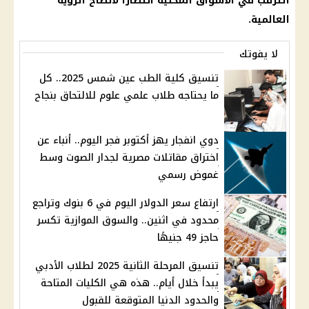
الترقب في
الأسواق
المحلية انتظارًا لاتضاح الرؤية
العالمية.
لا يفوتك
تنسيق كلية الطب عين شمس 2025.. كل
ما يحتاجه طلاب علمي علوم للالتحاق بنجاح
دوي انفجار يهز أكتوبر فجر اليوم.. أنباء عن
اختراق مقاتلات مصرية لجدار الصوت وسط
غموض رسمي
ارتفاع سعر الدولار اليوم في 6 بنوك وتراجع
محدود في اثنين.. والسوق الموازية تكسر
حاجز 49 جنيهًا
تنسيق المرحلة الثانية 2025 لطلاب الأدبي
يبدأ خلال أيام.. هذه هي الكليات المتاحة
والحدود الدنيا المتوقعة للقبول