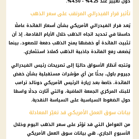
دون تغيير عند 4.25% - 4.50%.
تأثير قرار الفيدرالي المرتقب على سعر الذهب
يُعد قرار الفيدرالي الأمريكي بشأن
أسعار الفائدة
عاملًا
حاسمًا في تحديد اتجاه
الذهب
خلال الأيام القادمة، إذ أن
تثبيت الفائدة أو خفضها يمنح
الذهب
دفعة للصعود، بينما
يُضعف رفع الفائدة جاذبية
الذهب
كملاذ استثماري.
وتتجه أنظار
الأسواق
حاليًا إلى تصريحات رئيس الفيدرالي
جيروم باول، بحثًا عن أي مؤشرات مستقبلية بشأن خفض
الفائدة، خاصة بعد زيارة
الرئيس الأمريكي دونالد ترامب
للبنك المركزي الجمعة الماضية، والتي أثارت جدلًا واسعًا
حول الضغوط السياسية على السياسة النقدية.
بيانات سوق العمل الأمريكي قد تغيّر المعادلة
من العوامل التي قد تؤثر على
سعر الذهب اليوم
وخلال
الأسبوع الجاري، هي بيانات سوق العمل الأمريكي