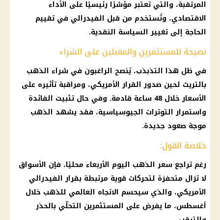
المرتقبة، والتي تعتبر مؤشرًا رئيسيًا على الأداء
الاقتصادي، وتُستخدم من قبل الفيدرالي في تقييم
الحاجة إلى تغيير السياسة النقدية.
نصيحة للمستثمرين والمقبلين على الشراء
في ظل هذا التذبذب، يُنصح الراغبون في شراء
الذهب
بالتريث لحين صدور القرار الأمريكي، ومراقبة تأثيره على
الأسعار
خلال 48 ساعة قادمة. وفي حال تثبيت الفائدة
واستمرار التوترات الجيوسياسية، فقد يشهد
الذهب
موجة صعود جديدة.
خلاصة القول:
رغم
تراجع سعر الذهب اليوم
الأربعاء محليًا، فإن
الأسواق
لا تزال متحفزة لتحركات قوية مرتبطة بقرار الفيدرالي
الأمريكي، والذي سيحسم الاتجاه العالمي للذهب خلال
أغسطس، ما يفرض على المستثمرين التحلّي بالحذر
والترقب.