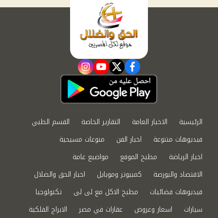
instagram
youtube
twitter
facebook
الرئيسية
الاخبار العامة
التقارير الخاصة
القسم الطبي
فيديوهات متنوعة
اخبار الفن
منوعات مسيحية
اخبار الرياضة
مطبخ الموقع
مواضيع عامة
الاقتصاد والبورصة
كمبيوتر وموبايل
اخبار الحق والضلال
فيديوهات فضائيات
مطبخ الاكل مع لى لى
تكنولوجيا
سيارات
اسعار وعروض
عقارات في مصر
الابراج الفلكية