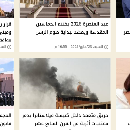
عيد العنصرة 2026 يختتم الخماسين
صر
المقدسة ويمهد لبداية صوم الرسل
ومبنى
موافق
السبت 23/مايو/2026 - 10:55 م
السبت 23/مايو/026
حريق متعمد داخل كنيسة فيلاستانزا يدمر
المجم
شف
مقتنيات أثرية من القرن السابع عشر
قانون