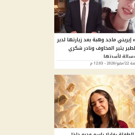
 إيريني ماجد وهبة بعد زيارتها لدير
لطير يثير المخاوف ونادر شكري
رسالة لأسرتها
202 - 12:03 م
الطفلة رفايلا باسم وديع داخل