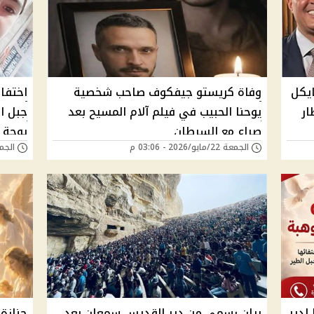
يكل
وفاة كريستو جيفكوف صاحب شخصية
اختفاء
ار
يوحنا الحبيب في فيلم آلام المسيح بعد
جبل ا
صراع مع السرطان
يوجة 
الجمعة 22/مايو/2026 - 03:06 م
الجمعة 22/مايو/6
لدير
بيان رسمي من دير القديس سمعان بعد
جنازة 