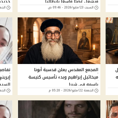
ويشعل غضبًا واسعًا بإيطاليا
جديدة
السبت 23/مايو/2026 - 09:46 ص
الجمعة 22/مايو/6
ل
المجمع المقدس يعلن قدسية أبونا
تفاصي
ه
ميخائيل إبراهيم وبدء تأسيس كنيسة
إيريني
باسمه في شبرا
السيدة
الجمعة 22/مايو/2026 - 05:20 م
الجمعة 22/مايو/6