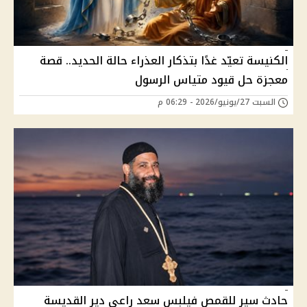
الكنيسة تعيّد غدًا بتذكار العذراء حالة الحديد.. قصة
معجزة حل قيود متياس الرسول
السبت 27/يونيو/2026 - 06:29 م
حادث سير للقمص فيلبس سعد راعي دير القديسة