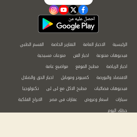
instagram
youtube
twitter
facebook
الرئيسية
الاخبار العامة
التقارير الخاصة
القسم الطبي
فيديوهات متنوعة
اخبار الفن
منوعات مسيحية
اخبار الرياضة
مطبخ الموقع
مواضيع عامة
الاقتصاد والبورصة
كمبيوتر وموبايل
اخبار الحق والضلال
فيديوهات فضائيات
مطبخ الاكل مع لى لى
تكنولوجيا
سيارات
اسعار وعروض
عقارات في مصر
الابراج الفلكية
حظك اليوم
من نحن
سياسة الخصوصية
اتصل بنا
©2024 الحق والضلال All Rights Reserved.