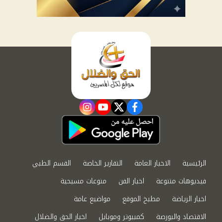
instagram
youtube
twitter
facebook
الرئيسية
الاخبار العامة
التقارير الخاصة
القسم الطبي
فيديوهات متنوعة
اخبار الفن
منوعات مسيحية
اخبار الرياضة
مطبخ الموقع
مواضيع عامة
الاقتصاد والبورصة
كمبيوتر وموبايل
اخبار الحق والضلال